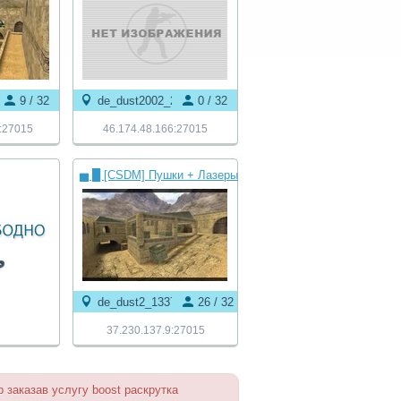
9 / 32
de_dust2002_2x2
0 / 32
:27015
46.174.48.166:27015
▅ █ [CSDM] Пушки + Лазеры
© █ ▅
de_dust2_1337
26 / 32
37.230.137.9:27015
 заказав услугу boost раскрутка