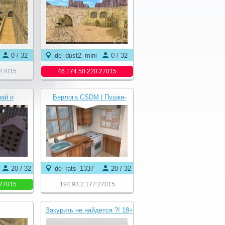
0 / 32
de_dust2_mini
0 / 32
:27015
46.174.50.220:27015
ай и
Берлога CSDM | Пушки-
 Classic
Лазеры
37
20 / 32
de_rats_1337
20 / 32
:27015
194.93.2.177:27015
Закурить не найдется ?! 18+