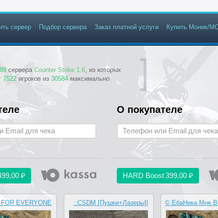
ить сервер
Подбор сервера
Заказ платной услуги
Купить Моник/М
89
сервера
Counter Strike 1.6
, из которых
т
7522
игроков из
30584
максимально
теле
О покупателе
499,00 ₽
HARD Boost
399,00 ₽
 FOR EVERYONE
::CSDM [Пушки+Лазеры]|
© ЕбаНика Мне 
ORIGINAL
Новые оружия::.
PUBLI