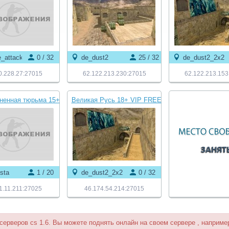
_attack_hd
0 / 32
de_dust2
25 / 32
de_dust2_2x2
0.228.27:27015
62.122.213.230:27015
62.122.213.153
гненная тюрьма 15+
Великая Русь 18+ VIP FREE
 FREE VIP
esta
1 / 20
de_dust2_2x2
0 / 32
1.11.211:27025
46.174.54.214:27015
 серверов cs 1.6. Вы можете поднять онлайн на своем сервере , например