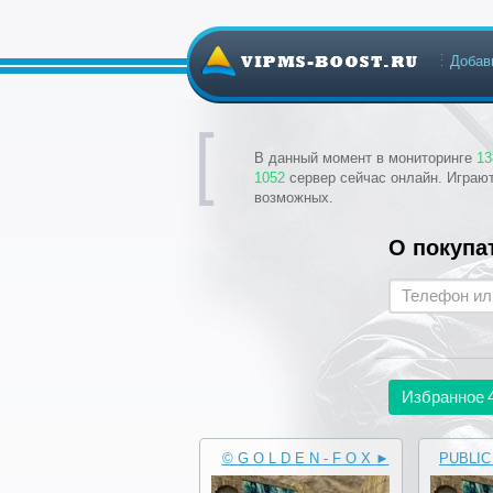
Добав
В данный момент в мониторинге
13
1052
сервер сейчас онлайн. Играю
возможных.
О покупа
Избранное
© G O L D E N - F O X ►
PUBLIC