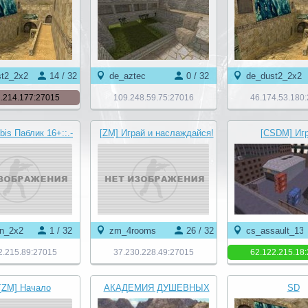
st2_2x2
14 / 32
de_aztec
0 / 32
de_dust2_2x2
.214.177:27015
109.248.59.75:27016
46.174.53.180
bis Паблик 16+::.-
[ZM] Играй и наслаждайся!
[CSDM] Игр
 БЕСПЛАТНО}-©
© Zombie Show
наслаждайся! ©
in_2x2
1 / 32
zm_4rooms
26 / 32
cs_assault_13
2.215.89:27015
37.230.228.49:27015
62.122.215.18
 [ZM] Начало
АКАДЕМИЯ ДУШЕВНЫХ
SD
калипсиса ••
СТАРИЧКОВ 18+ ©