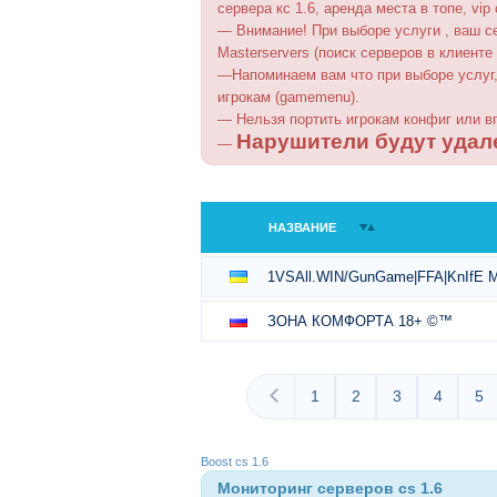
сервера кс 1.6, аренда места в топе, vip
— Внимание! При выборе услуги , ваш с
Masterservers (поиск серверов в клиент
—Напоминаем вам что при выборе услуг,
игрокам (gamemenu).
— Нельзя портить игрокам конфиг или в
Нарушители будут удал
—
НАЗВАНИЕ
1VSAll.WIN/GunGame|FFA|KnIfE 
ЗОНА КОМФОРТА 18+ ©™
1
2
3
4
5
Boost cs 1.6
Мониторинг серверов cs 1.6