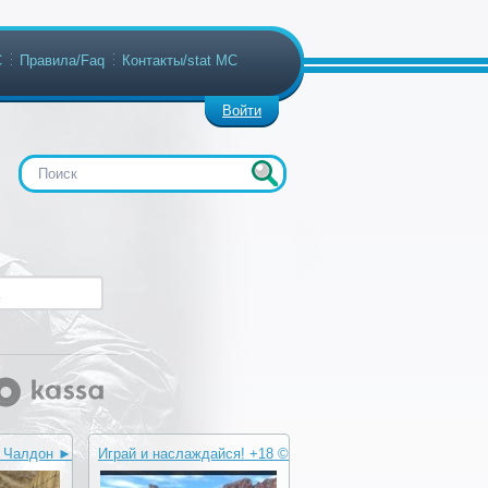
С
Правила/Faq
Контакты/stat МС
Войти
В Чалдон ►
Играй и наслаждайся! +18 ©
C
Public