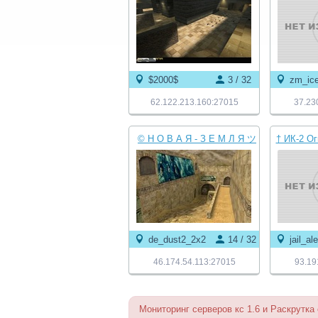
$2000$
3 / 32
zm_ice
62.122.213.160:27015
37.23
© Н О В А Я - З Е М Л Я ツ
† ИК-2 О
O N L Y -- D U S T 2 ★
†
de_dust2_2x2
14 / 32
jail_al
46.174.54.113:27015
93.19
Мониторинг серверов кс 1.6 и Раскрутка