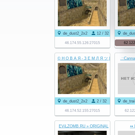
de_dust2_2x2
12 / 32
de_du
46.174.55.126:27015
62.122
© Н О В А Я - З Е М Л Я ツ |
.::Canna
НАМ 9 ЛЕТ ✔
{VIP
de_dust2_2x2
2 / 32
de_tra
46.174.52.155:27015
62.12
EViLZOMB.RU » ORIGINAL
••
BIOHAZARD © 2016-2026
Апо