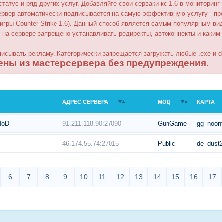
 статус и ряд других услуг. Добавляйте свои серваки кс 1.6 в мониторинг
ервер автоматически подписывается на самую эффективную услугу - пр
е игры Counter-Strike 1.6). Данный способ является самым популярным ви
 на сервере запрещено устанавливать редиректы, автоконнекты и каким
писывать рекламу, Категорически запрещается загружать любые .exe и d
ены из мастерсервера без предупреждения.
АДРЕС СЕРВЕРА
МОД
КАРТА
91.211.118.90:27090
GunGame
gg_noon
MoD
46.174.55.74:27015
Public
de_dust
6
7
8
9
10
11
12
13
14
15
16
17