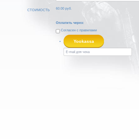
60.00
руб.
СТОИМОСТЬ
Оплатить через:
Согласен с
правилами
Yookassa