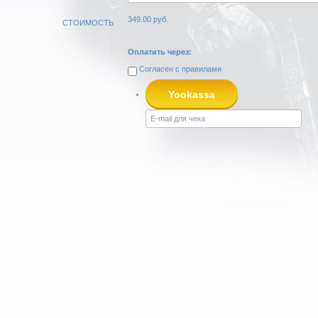
349.00
руб.
СТОИМОСТЬ
Оплатить через:
Согласен с
правилами
Yookassa