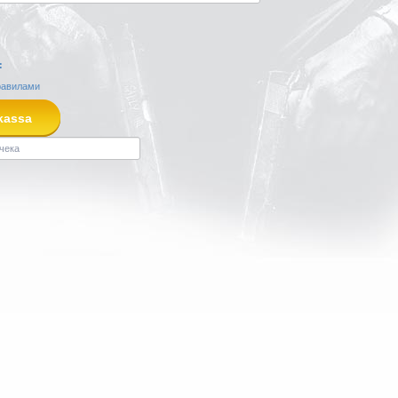
:
равилами
kassa