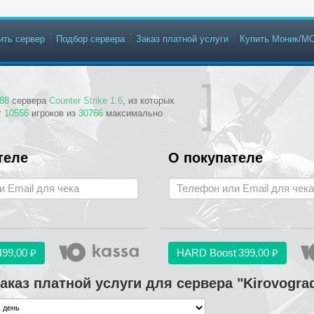
ить сервер
Подбор сервера
Заказ платной услуги
Купить Моник/М
88
сервера
Counter Strike 1.6
, из которых
т
10556
игроков из
30766
максимально
теле
О покупателе
499,00 ₽
HARD Boost
399,00 ₽
аказ платной услуги для сервера "Kirovogra