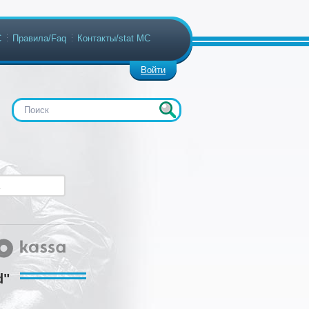
С
Правила/Faq
Контакты/stat МС
Войти
d"