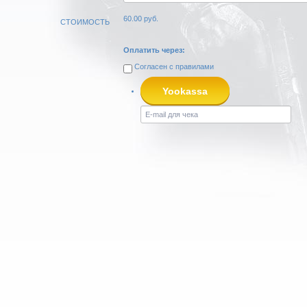
60.00
руб.
СТОИМОСТЬ
Оплатить через:
Согласен с
правилами
Yookassa