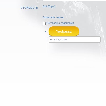
349.00
руб.
СТОИМОСТЬ
Оплатить через:
Согласен с
правилами
Yookassa