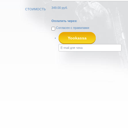
349.00
руб.
СТОИМОСТЬ
Оплатить через:
Согласен с
правилами
Yookassa