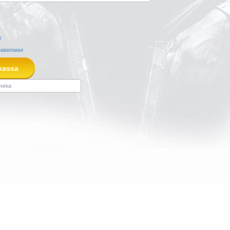
:
равилами
kassa