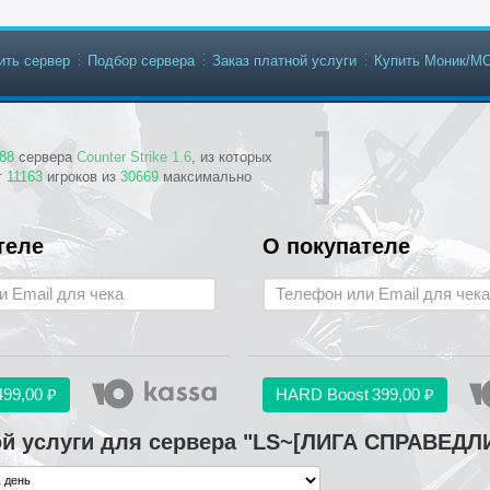
ить сервер
Подбор сервера
Заказ платной услуги
Купить Моник/М
88
сервера
Counter Strike 1.6
, из которых
т
11163
игроков из
30669
максимально
теле
О покупателе
499,00 ₽
HARD Boost
399,00 ₽
ой услуги для сервера "LS~[ЛИГА СПРАВЕД