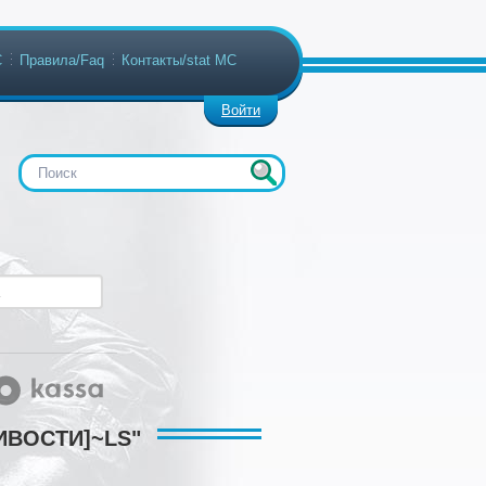
С
Правила/Faq
Контакты/stat МС
Войти
ЛИВОСТИ]~LS"