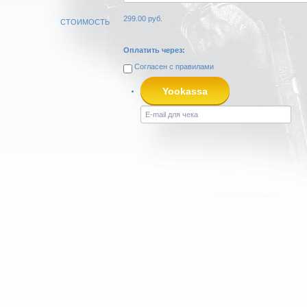
299.00
руб.
СТОИМОСТЬ
Оплатить через:
Согласен с
правилами
Yookassa