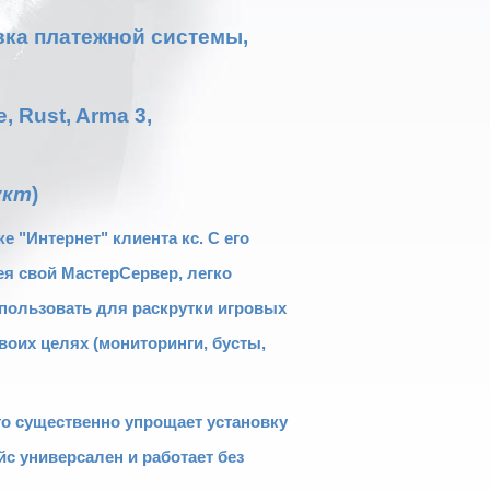
вка платежной системы,
 Rust, Arma 3,
укт
)
 "Интернет" клиента кс. С его
я свой МастерСервер, легко
использовать для раскрутки игровых
воих целях (мониторинги, бусты,
то существенно упрощает установку
йс универсален и работает без