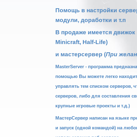
Помощь в настройки сервер
модули, доработки и т.п
В продаже имеется движок м
Minicraft, Half-Life)
и мастерсервер (
При жела
MasterServer - программа предназн
помощью Вы можете легко находить
управлять тем списком серверов, ч
серверов, либо для составления св
крупные игровые проекты и т.д.)
МастерСервер написан на языке про
и запуск (одной командой) на любо