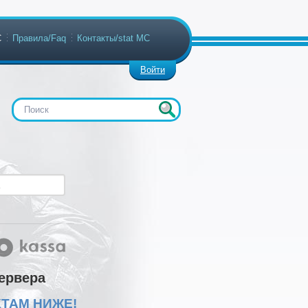
С
Правила/Faq
Контакты/stat МС
Войти
сервера
КТАМ НИЖЕ!