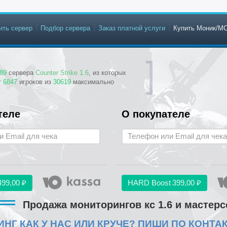
ить сервер
Подбор сервера
Заказ платной услуги
Купить Моник/М
89
сервера
Counter Strike 1.6
, из которых
т
6847
игроков из
30619
максимально
теле
О покупателе
499,00 ₽
HARD Boost
399,00 ₽
Продажа мониторингов кс 1.6 и мастер
НГ КАК У НАС ИЛИ КРУЧЕ? ПИШИ ПО КОНТА