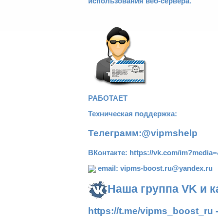
использования веб-сервера.
РАБОТАЕТ
Техническая поддержка:
Телеграмм:
@vipmshelp
ВКонтакте:
https://vk.com/im?media
email: vipms-boost.ru@yandex.ru
Наша группа VK и 
https://t.me/vipms_boost_ru