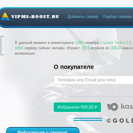
Добавить сервер
Подбор сервера
В данный момент в мониторинге
1388
сервера
Counter Strike 1.6
1054
сервер сейчас онлайн. Играют
7674
игроков из
30622
макси
возможных.
О покупателе
Избранное
499,00 ₽
© G O L D
Информация о сервере