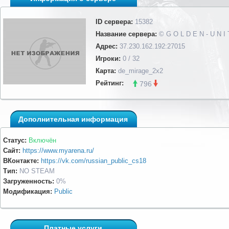
ID сервера:
15382
Название сервера:
© G O L D E N - U N I
Адрес:
37.230.162.192:27015
Игроки:
0 / 32
Карта:
de_mirage_2x2
Рейтинг:
796
Дополнительная информация
Статус:
Включён
Сайт:
https://www.myarena.ru/
ВКонтакте:
https://vk.com/russian_public_cs18
Тип:
NO STEAM
Загруженность:
0%
Модификация:
Public
Платные услуги