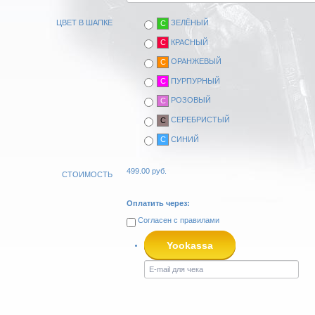
ЦВЕТ В ШАПКЕ
ЗЕЛЁНЫЙ
C
КРАСНЫЙ
C
ОРАНЖЕВЫЙ
C
ПУРПУРНЫЙ
C
РОЗОВЫЙ
C
СЕРЕБРИСТЫЙ
C
СИНИЙ
C
499.00
руб.
СТОИМОСТЬ
Оплатить через:
Согласен с
правилами
Yookassa