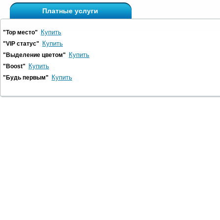
Платные услуги
Купить
"Top место"
Купить
"VIP статус"
Купить
"Выделение цветом"
Купить
"Boost"
Купить
"Будь первым"