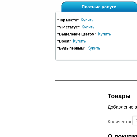
Платные услуги
Купить
"Top место"
Купить
"VIP статус"
Купить
"Выделение цветом"
Купить
"Boost"
Купить
"Будь первым"
Товары
Добавление 
Количество
О покупа