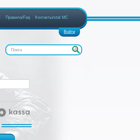
С
Правила/Faq
Контакты/stat МС
Войти