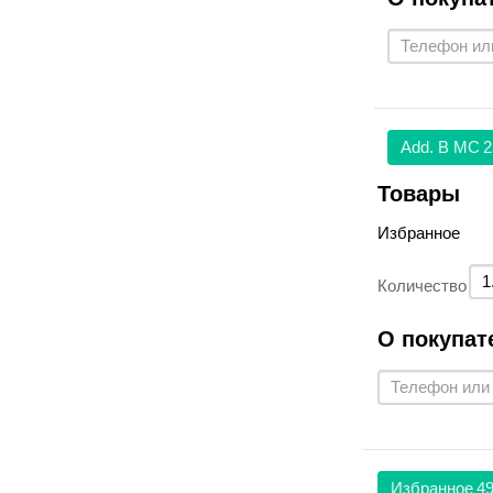
Аdd. В МС
2
Товары
Избранное
Количество
О покупат
Избранное
49