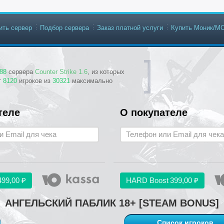
ить сервер
Подбор сервера
Заказ платной услуги
Купить Моник/М
88
сервера
Counter Strike 1.6
, из которых
т
8120
игроков из
30321
максимально
теле
О покупателе
499,00 ₽
HARD Boost
399,00 ₽
АНГЕЛЬСКИЙ ПАБЛИК 18+ [STEAM BONUS]
Список игроков