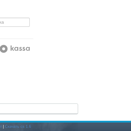
т
|
Скачать cs 1.6