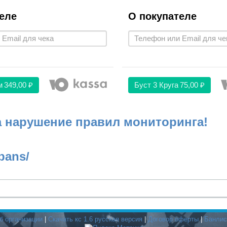
еле
О покупателе
м
349,00 ₽
Буст 3 Круга
75,00 ₽
а нарушение правил мониторинга!
bans/
б организации
|
Скачать кс 1.6 русская версия
|
Договор оферты
|
Банлис