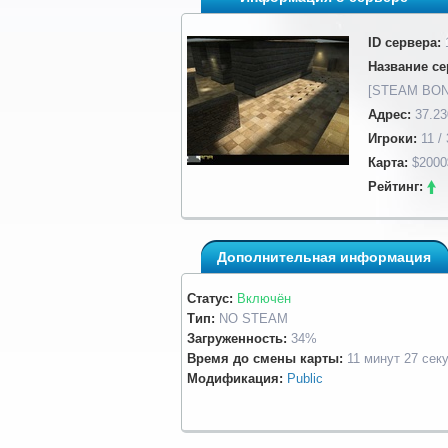
ID сервера:
Название се
[STEAM BON
Адрес:
37.23
Игроки:
11 / 
Карта:
$2000
Рейтинг:
Дополнительная информация
Статус:
Включён
Тип:
NO STEAM
Загруженность:
34%
Время до смены карты:
11 минут 27 сек
Модификация:
Public