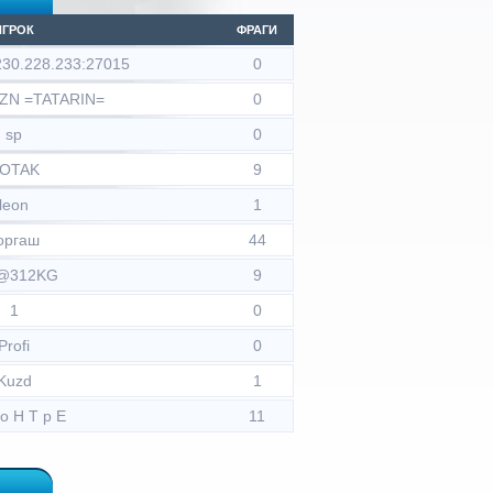
ИГРОК
ФРАГИ
.230.228.233:27015
0
KZN =TATARIN=
0
sp
0
OTAK
9
leon
1
оргаш
44
@312KG
9
1
0
Profi
0
Kuzd
1
 o H T p E
11