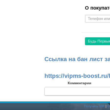
О покупат
Будь Первы
Ссылка на бан лист з
https://vipms-boost.ru/
Комментарии
Получить VIP
|
О