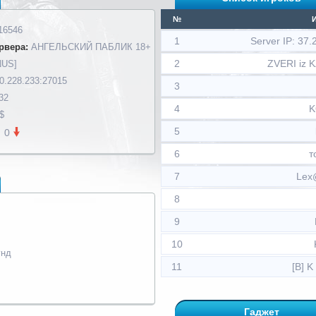
№
16546
1
Server IP: 37
рвера:
АНГЕЛЬСКИЙ ПАБЛИК 18+
2
ZVERI iz 
US]
0.228.233:27015
3
32
4
K
$
5
0
6
т
7
Lex
8
9
10
унд
11
[B] K
Гаджет