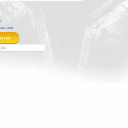
:
равилами
kassa