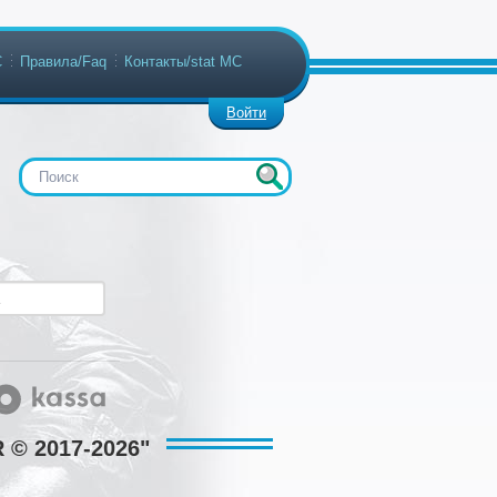
С
Правила/Faq
Контакты/stat МС
Войти
 © 2017-2026"