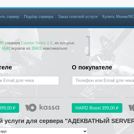
ить сервер
Подбор сервера
Заказ платной услуги
Купить Моник/М
87
сервера
Counter Strike 1.6
, из которых
т
6540
игроков из
30421
максимально
теле
О покупателе
499,00 ₽
HARD Boost
399,00 ₽
й услуги для сервера "АДЕКВАТНЫЙ SERVER