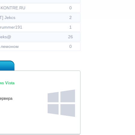
V-KONTRE.RU
0
T] Jekcs
2
drummer191
1
leks@
26
с лемоном
0
s Vista
сервера