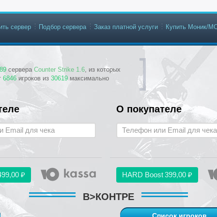
ить сервер
Подбор сервера
Заказ платной услуги
Купить Моник/М
89
сервера
Counter Strike 1.6
, из которых
т
6846
игроков из
30619
максимально
теле
О покупателе
499,00 ₽
HARD Boost
399,00 ₽
В>КОНТРЕ
Список игроков