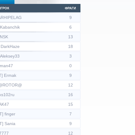
ИГРОК
ФРАГИ
 ARHIPELAG
9
 Kabanchik
6
NSK
13
 DarkHaze
18
 Aleksey33
3
tman47
0
T] Ermak
9
 @ROTOR@
12
ks102ru
16
AK47
15
] finger
7
T] Sania
9
7777
12