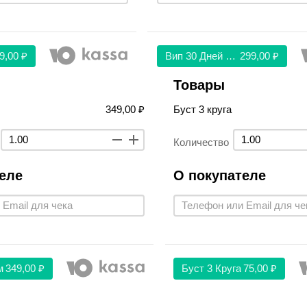
9,00 ₽
Вип 30 Дней 299
299,00 ₽
Товары
349,00 ₽
Буст 3 круга
Количество
еле
О покупателе
м
349,00 ₽
Буст 3 Круга
75,00 ₽