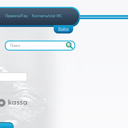
С
Правила/Faq
Контакты/stat МС
Войти