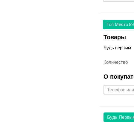
Топ Место
89
Товары
Будь первым
Количество
О покупат
Будь Первы