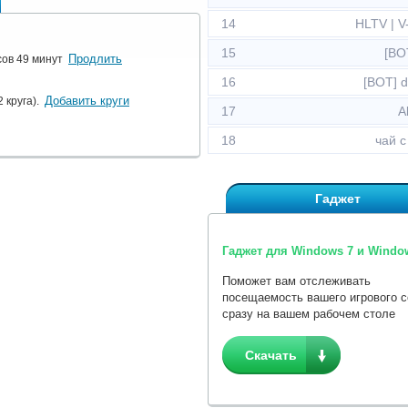
14
HLTV | 
15
[BO
Продлить
сов 49 минут
16
[BOT] 
Добавить круги
 круга).
17
A
18
чай 
Гаджет
Гаджет для Windows 7 и Window
Поможет вам отслеживать
посещаемость вашего игрового 
сразу на вашем рабочем столе
Скачать