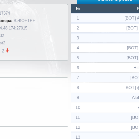
№
17374
1
[BOT]
рвера:
В>КОНТРЕ
2
[BOT]
4.48.174:27015
 32
3
st2
4
[BOT]
2
5
[BOT]
6
Hi
7
[BO
8
[BOT]
9
Ale
10
11
[BOT
12
[BO
13