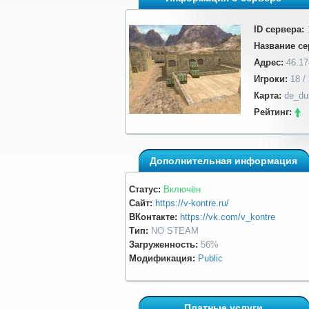
ID сервера:
Название се
Адрес:
46.17
Игроки:
18 /
Карта:
de_du
Рейтинг:
Дополнительная информация
Статус:
Включён
Сайт:
https://v-kontre.ru/
ВКонтакте:
https://vk.com/v_kontre
Тип:
NO STEAM
Загруженность:
56%
Модификация:
Public
Платные услуги