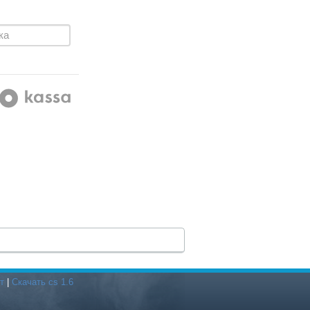
т
|
Скачать cs 1.6