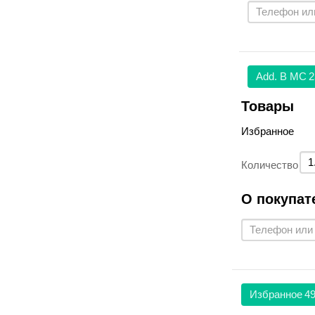
Аdd. В МС
2
Товары
Избранное
Количество
О покупат
Избранное
49