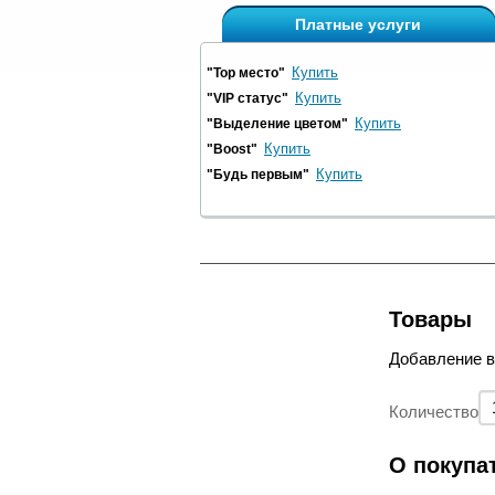
Платные услуги
Купить
"Top место"
Купить
"VIP статус"
Купить
"Выделение цветом"
Купить
"Boost"
Купить
"Будь первым"
Товары
Добавление 
Количество
О покупа