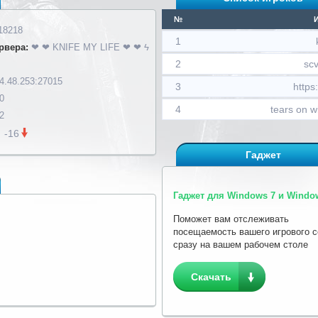
№
18218
1
рвера:
❤ ❤ KNIFE MY LIFE ❤ ❤ ϟ
2
scv
4.48.253:27015
3
https
0
4
tears on w
2
-16
Гаджет
Гаджет для Windows 7 и Window
Поможет вам отслеживать
посещаемость вашего игрового 
сразу на вашем рабочем столе
Скачать