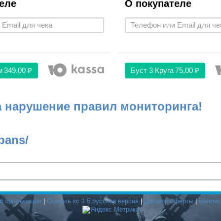
еле
О покупателе
м
349,00 ₽
Буст 3 Круга
75,00 ₽
а нарушение правил мониторинга!
bans/
б организации
|
Скачать кс 1.6 русская версия
|
Договор оферты
|
Банлис