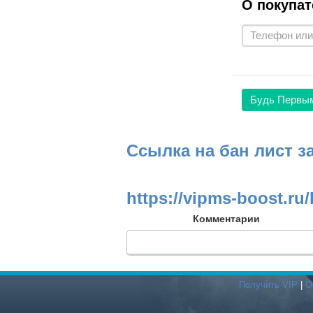
О покупат
Будь Первы
Ссылка на бан лист з
https://vipms-boost.ru/
Комментарии
Получить VIP
|
О