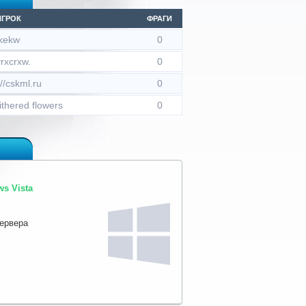
ИГРОК
ФРАГИ
kekw
0
rxcrxw.
0
://cskml.ru
0
ithered flowers
0
s Vista
сервера