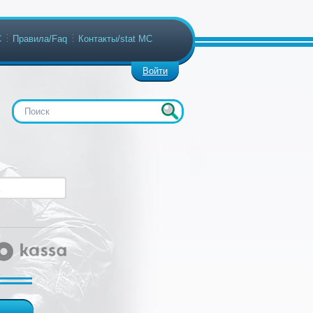
С
Правила/Faq
Контакты/stat МС
Войти