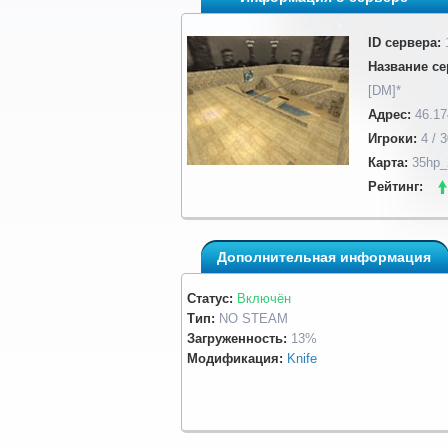
ID сервера:
Название се
[DM]*
Адрес:
46.17
Игроки:
4 / 3
Карта:
35hp_
Рейтинг:
Дополнительная информация
Статус:
Включён
Тип:
NO STEAM
Загруженность:
13%
Модификация:
Knife