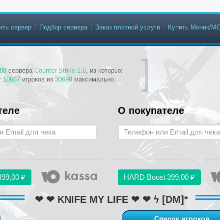
ить сервер
Подбор сервера
Заказ платной услуги
Купить Моник/М
88
сервера
Counter Strike 1.6
, из которых
т
10667
игроков из
30698
максимально
теле
О покупателе
499,00 ₽
HARD Boost
399,00 ₽
❤ ❤ KNIFE MY LIFE ❤ ❤ ϟ [DM]*
Список игроков