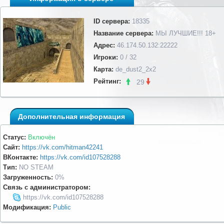
ID сервера:
18335
Название сервера:
МЫ ЛУЧШИЕ!!! 18+
Адрес:
46.174.50.132:22222
Игроки:
0 / 32
Карта:
de_dust2_2x2
Рейтинг:
29
Дополнительная информация
Статус:
Включён
Сайт:
https://vk.com/hitman42241
ВКонтакте:
https://vk.com/id107528288
Тип:
NO STEAM
Загруженность:
0%
Связь с администратором:
https://vk.com/id107528288
Модификация:
Public