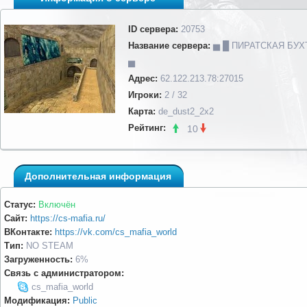
ID сервера:
20753
Название сервера:
▅ █ ПИРАТСКАЯ БУХ
▅
Адрес:
62.122.213.78:27015
Игроки:
2 / 32
Карта:
de_dust2_2x2
Рейтинг:
10
Дополнительная информация
Статус:
Включён
Сайт:
https://cs-mafia.ru/
ВКонтакте:
https://vk.com/cs_mafia_world
Тип:
NO STEAM
Загруженность:
6%
Связь с администратором:
cs_mafia_world
Модификация:
Public