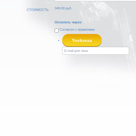
349.00
руб.
СТОИМОСТЬ
Оплатить через:
Согласен с
правилами
Yookassa