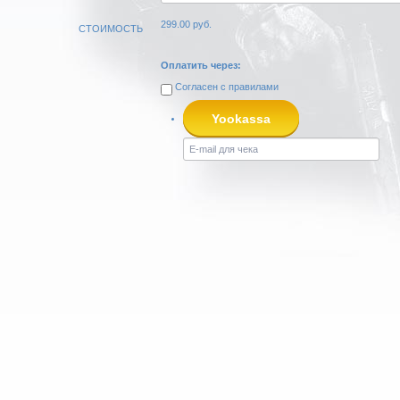
299.00
руб.
СТОИМОСТЬ
Оплатить через:
Согласен с
правилами
Yookassa