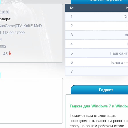
№
21830
1
D
рвера:
2
GunGame|FFA|KnIfE MoD
1.118.90:27090
3
n
4
4
H
200$
5
Наш сайт -
-45
6
Телега ---
7
Гаджет
Гаджет для Windows 7 и Window
Поможет вам отслеживать
посещаемость вашего игрового 
сразу на вашем рабочем столе