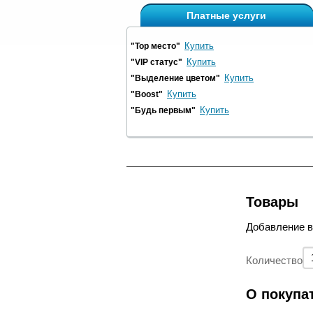
Платные услуги
Купить
"Top место"
Купить
"VIP статус"
Купить
"Выделение цветом"
Купить
"Boost"
Купить
"Будь первым"
Товары
Добавление 
Количество
О покупа