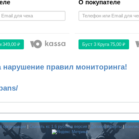
еле
О покупателе
м
349,00 ₽
Буст 3 Круга
75,00 ₽
а нарушение правил мониторинга!
bans/
б организации
|
Скачать кс 1.6 русская версия
|
Договор оферты
|
Банлис