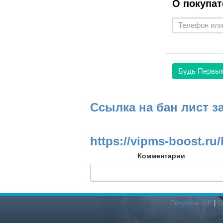
О покупат
Будь Первы
Ссылка на бан лист з
https://vipms-boost.ru/
Комментарии
Получить VIP
|
О