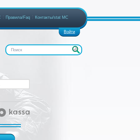
С
Правила/Faq
Контакты/stat МС
Войти