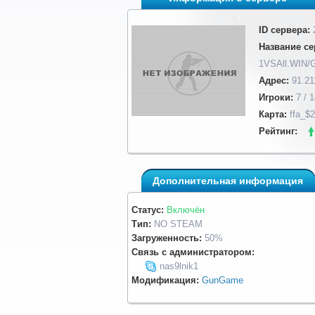
ID сервера:
Название се
1VSAll.WIN/
Адрес:
91.21
Игроки:
7 / 1
Карта:
ffa_$
Рейтинг:
Дополнительная информация
Статус:
Включён
Тип:
NO STEAM
Загруженность:
50%
Связь с администратором:
nas9lnik1
Модификация:
GunGame