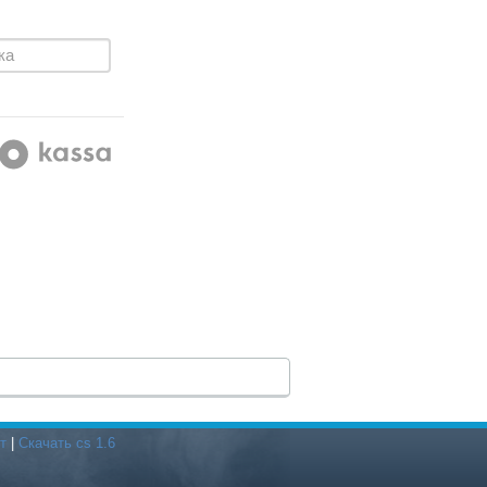
т
|
Скачать cs 1.6