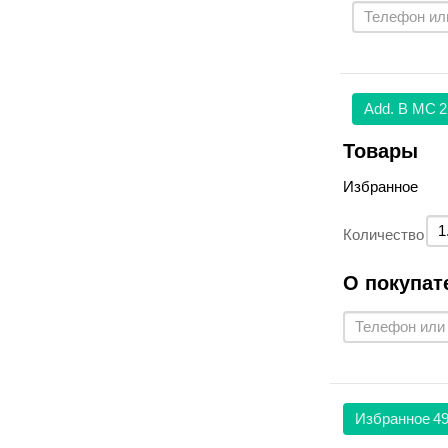
Аdd. В МС
2
Товары
Избранное
Количество
О покупат
Избранное
49