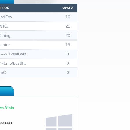
ИГРОК
ФРАГИ
eadFox
16
NiKo
21
0thing
20
unter
19
--> 1vsall.win
0
> t.me/bestffa
0
oO
0
s Vista
сервера