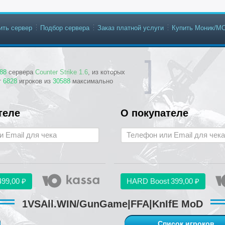
ить сервер
Подбор сервера
Заказ платной услуги
Купить Моник/М
88
сервера
Counter Strike 1.6
, из которых
т
6828
игроков из
30588
максимально
теле
О покупателе
499,00 ₽
HARD Boost
399,00 ₽
1VSAll.WIN/GunGame|FFA|KnIfE MoD
Список игроков