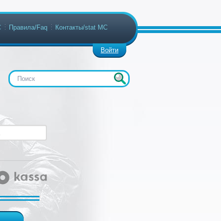
С
Правила/Faq
Контакты/stat МС
Войти