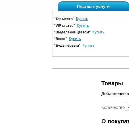
Платные услуги
Купить
"Top место"
Купить
"VIP статус"
Купить
"Выделение цветом"
Купить
"Boost"
Купить
"Будь первым"
Товары
Добавление 
Количество
О покупа