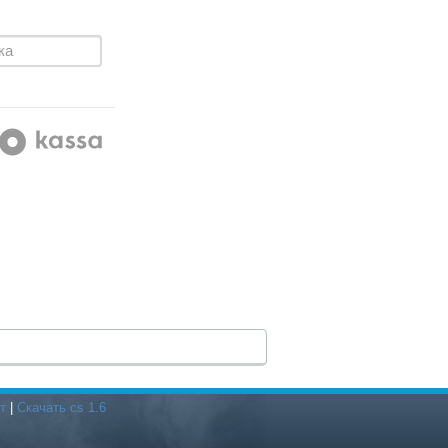
т
|
Скачать cs 1.6