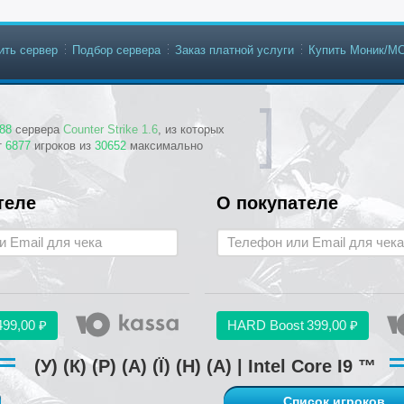
ить сервер
Подбор сервера
Заказ платной услуги
Купить Моник/М
88
сервера
Counter Strike 1.6
, из которых
т
6877
игроков из
30652
максимально
теле
О покупателе
499,00 ₽
HARD Boost
399,00 ₽
(У) (К) (Р) (А) (Ї) (Н) (А) | Intel Core I9 ™
Список игроков