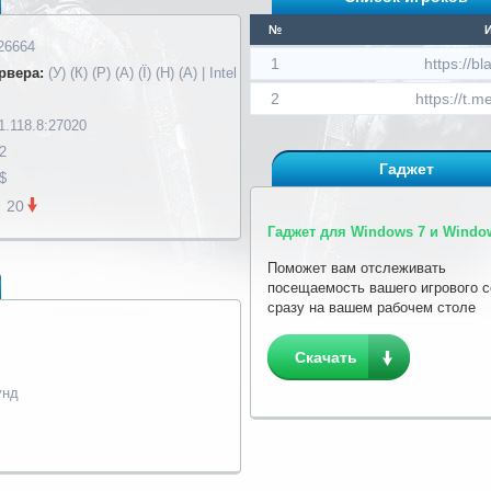
№
26664
1
https://b
рвера:
(У) (К) (Р) (А) (Ї) (Н) (А) | Intel
2
https://t.m
1.118.8:27020
2
Гаджет
$
20
Гаджет для Windows 7 и Window
Поможет вам отслеживать
посещаемость вашего игрового 
сразу на вашем рабочем столе
Скачать
унд