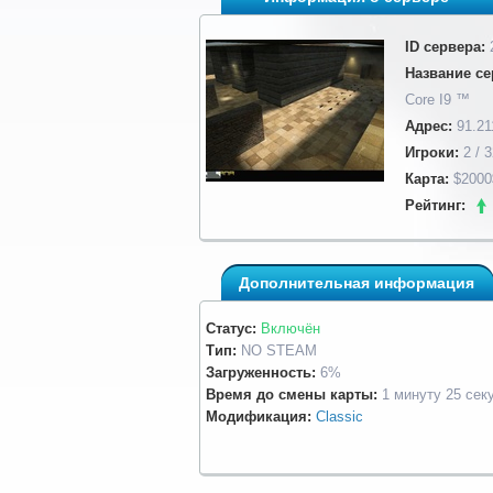
ID сервера:
Название се
Core I9 ™
Адрес:
91.21
Игроки:
2 / 3
Карта:
$2000
Рейтинг:
Дополнительная информация
Статус:
Включён
Тип:
NO STEAM
Загруженность:
6%
Время до смены карты:
1 минуту 25 сек
Модификация:
Classic