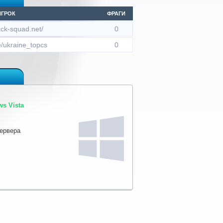
ИГРОК
ФРАГИ
lack-squad.net/
0
e/ukraine_topcs
0
s Vista
сервера