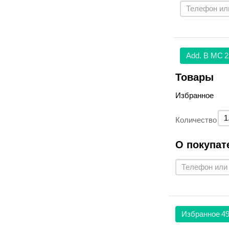
Аdd. В МС
2
Товары
Избранное
Количество
О покупат
Избранное
49