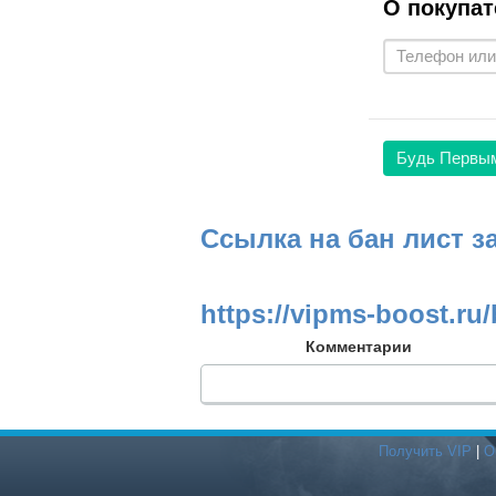
О покупат
Будь Первы
Ссылка на бан лист з
https://vipms-boost.ru/
Комментарии
Получить VIP
|
О