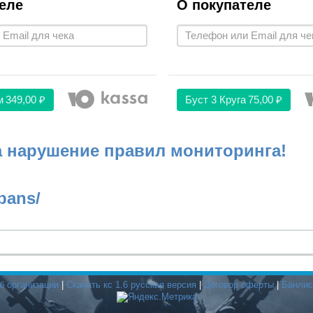
еле
О покупателе
м
349,00 ₽
Буст 3 Круга
75,00 ₽
а нарушение правил мониторинга!
bans/
б организации
|
Скачать кс 1.6 русская версия
|
Договор оферты
|
Банлис