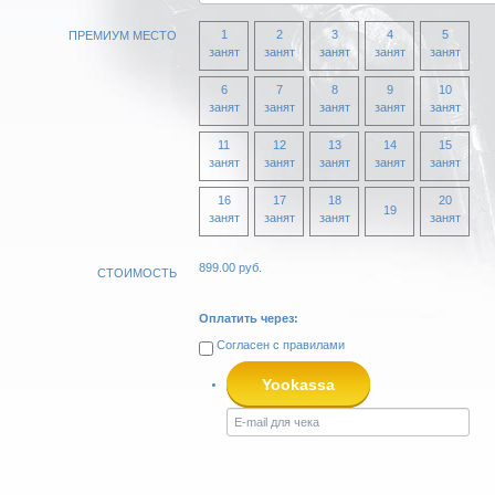
1
2
3
4
5
ПРЕМИУМ МЕСТО
занят
занят
занят
занят
занят
6
7
8
9
10
занят
занят
занят
занят
занят
11
12
13
14
15
занят
занят
занят
занят
занят
16
17
18
20
19
занят
занят
занят
занят
899.00
руб.
СТОИМОСТЬ
Оплатить через:
Согласен с
правилами
Yookassa