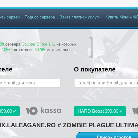
ить сервер
Подбор сервера
Заказ платной услуги
Купить Моник/М
88
сервера
Counter Strike 1.6
, из которых
т
10569
игроков из
30765
максимально
теле
О покупателе
499,00 ₽
HARD Boost
399,00 ₽
X.LALEAGANE.RO # ZOMBIE PLAGUE ULTIM
Список игроков