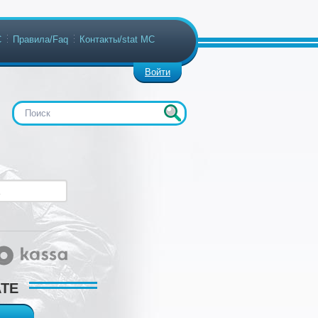
С
Правила/Faq
Контакты/stat МС
Войти
ATE