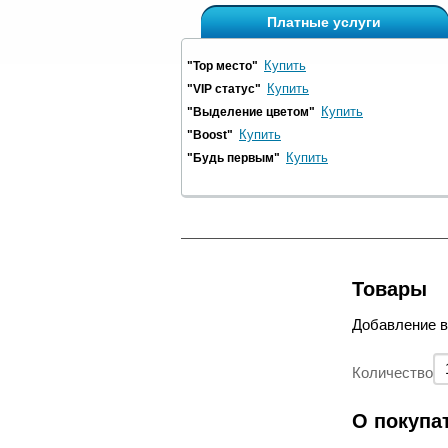
Платные услуги
Купить
"Top место"
Купить
"VIP статус"
Купить
"Выделение цветом"
Купить
"Boost"
Купить
"Будь первым"
Товары
Добавление 
Количество
О покупа