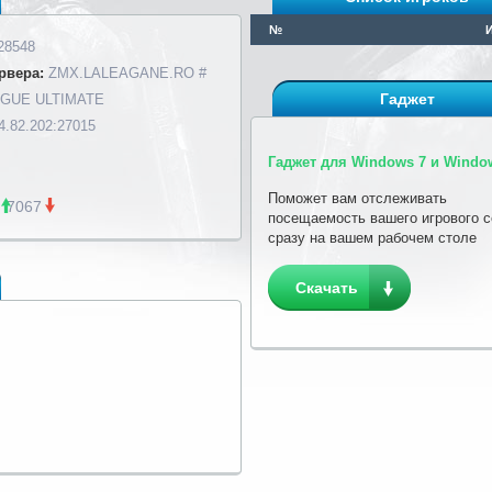
№
28548
рвера:
ZMX.LALEAGANE.RO #
Гаджет
GUE ULTIMATE
4.82.202:27015
Гаджет для Windows 7 и Window
Поможет вам отслеживать
7067
посещаемость вашего игрового 
сразу на вашем рабочем столе
Скачать