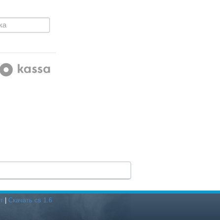
т
|
Скачать cs 1.6