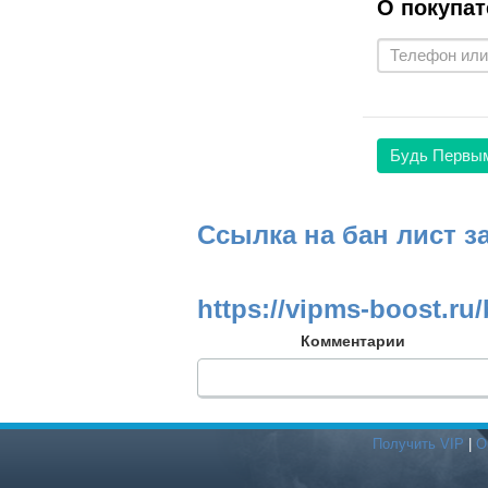
О покупат
Будь Первы
Ссылка на бан лист з
https://vipms-boost.ru/
Комментарии
Получить VIP
|
О