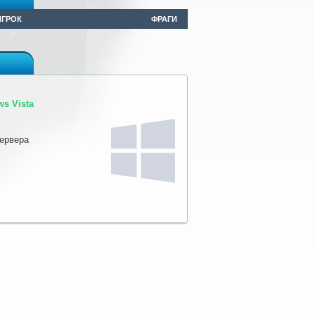
ИГРОК
ФРАГИ
s Vista
сервера