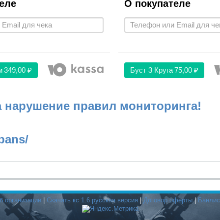
еле
О покупателе
м
349,00 ₽
Буст 3 Круга
75,00 ₽
а нарушение правил мониторинга!
bans/
б организации
|
Скачать кс 1.6 русская версия
|
Договор оферты
|
Банлис