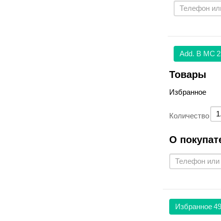
Аdd. В МС
2
Товары
Избранное
Количество
О покупат
Избранное
49