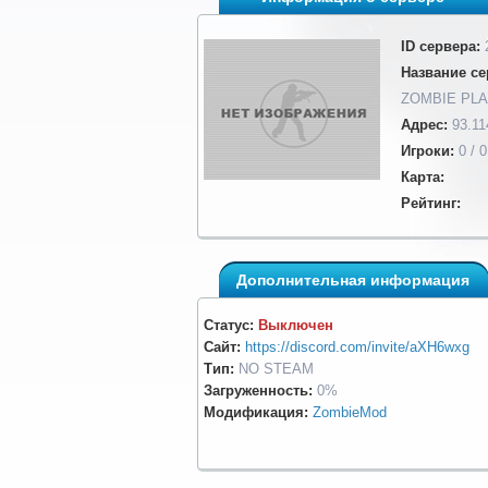
ID сервера:
Название се
ZOMBIE PLA
Адрес:
93.11
Игроки:
0 / 0
Карта:
Рейтинг:
Дополнительная информация
Статус:
Выключен
Сайт:
https://discord.com/invite/aXH6wxg
Тип:
NO STEAM
Загруженность:
0%
Модификация:
ZombieMod