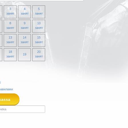
3
4
5
занят
занят
занят
8
9
10
занят
занят
занят
13
14
15
занят
занят
занят
18
20
19
занят
занят
:
равилами
kassa