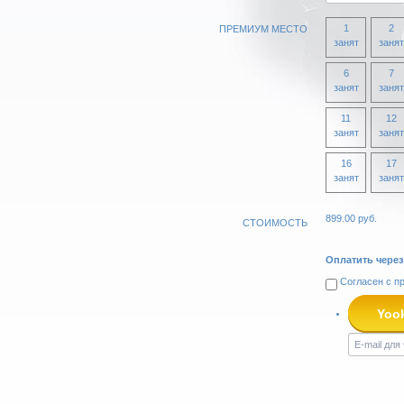
1
2
ПРЕМИУМ МЕСТО
занят
занят
6
7
занят
занят
11
12
занят
занят
16
17
занят
занят
899.00
руб.
СТОИМОСТЬ
Оплатить через
Согласен с
п
Yoo