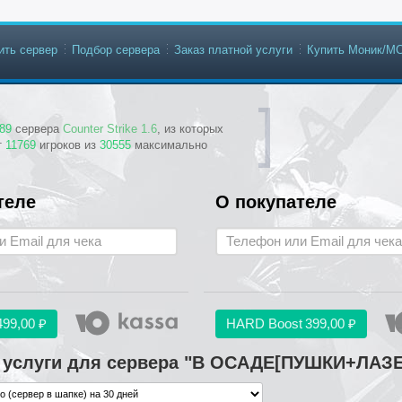
ить сервер
Подбор сервера
Заказ платной услуги
Купить Моник/М
89
сервера
Counter Strike 1.6
, из которых
т
11769
игроков из
30555
максимально
теле
О покупателе
499,00 ₽
HARD Boost
399,00 ₽
й услуги для сервера "В ОСАДЕ[ПУШКИ+ЛАЗ