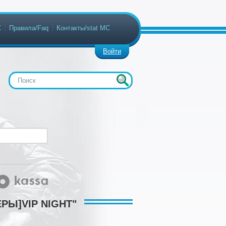
С
Правила/Faq
Контакты/stat МС
Войти
ЕРЫ]VIP NIGHT"