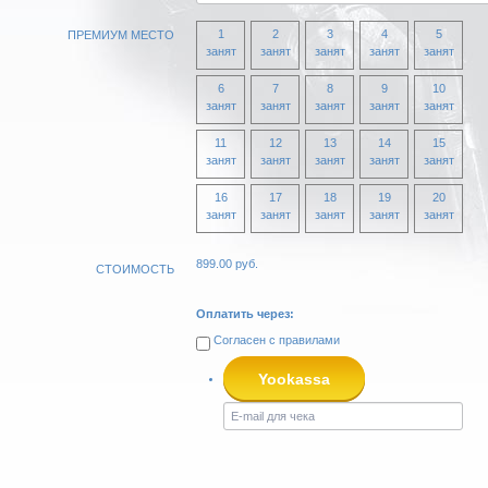
1
2
3
4
5
ПРЕМИУМ МЕСТО
занят
занят
занят
занят
занят
6
7
8
9
10
занят
занят
занят
занят
занят
11
12
13
14
15
занят
занят
занят
занят
занят
16
17
18
19
20
занят
занят
занят
занят
занят
899.00
руб.
СТОИМОСТЬ
Оплатить через:
Согласен с
правилами
Yookassa