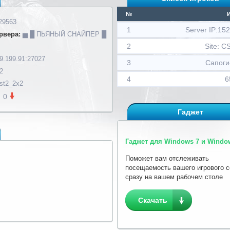
№
29563
1
Server IP:15
рвера:
▅ █ ПЬЯНЫЙ СНАЙПЕР █
2
Site: 
9.199.91:27027
3
Сапоги
2
4
6
st2_2x2
0
Гаджет
Гаджет для Windows 7 и Window
Поможет вам отслеживать
посещаемость вашего игрового 
сразу на вашем рабочем столе
Скачать