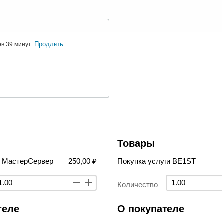
Продлить
ов 39 минут
Товары
в МастерСервер
250,00 ₽
Покупка услуги BE1ST
Количество
теле
О покупателе