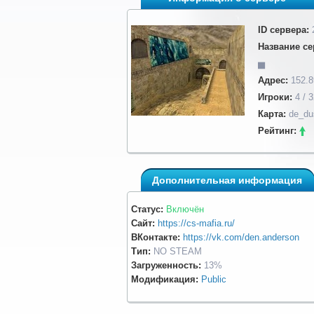
ID сервера:
Название се
▅
Адрес:
152.8
Игроки:
4 / 3
Карта:
de_du
Рейтинг:
Дополнительная информация
Статус:
Включён
Сайт:
https://cs-mafia.ru/
ВКонтакте:
https://vk.com/den.anderson
Тип:
NO STEAM
Загруженность:
13%
Модификация:
Public