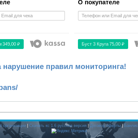
еле
О покупателе
м
349,00 ₽
Буст 3 Круга
75,00 ₽
а нарушение правил мониторинга!
bans/
б организации
|
Скачать кс 1.6 русская версия
|
Договор оферты
|
Банлис