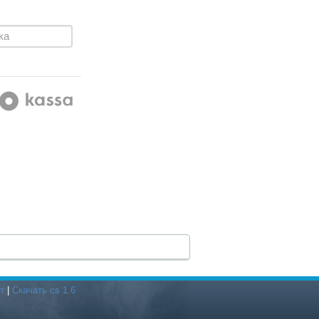
т
|
Скачать cs 1.6