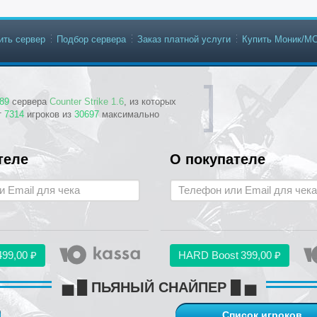
ить сервер
Подбор сервера
Заказ платной услуги
Купить Моник/М
89
сервера
Counter Strike 1.6
, из которых
т
7314
игроков из
30697
максимально
теле
О покупателе
499,00 ₽
HARD Boost
399,00 ₽
▅ █ ПЬЯНЫЙ СНАЙПЕР █ ▅
Список игроков