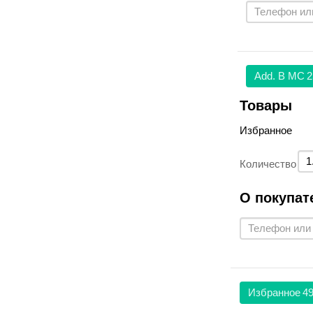
Аdd. В МС
2
Товары
Избранное
Количество
О покупат
Избранное
49