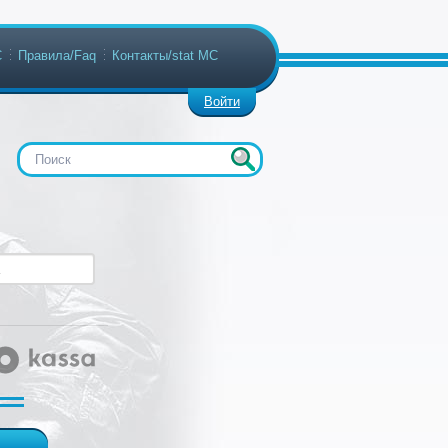
С
Правила/Faq
Контакты/stat МС
Войти