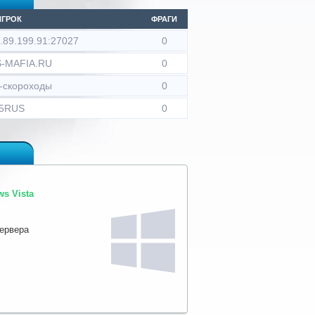
ИГРОК
ФРАГИ
2.89.199.91:27027
0
CS-MAFIA.RU
0
-скороходы
0
5RUS
0
s Vista
сервера