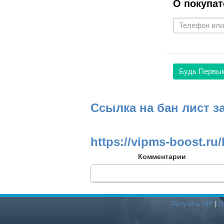
О покупат
Будь Первы
Ссылка на бан лист з
https://vipms-boost.ru/
Комментарии
Получить VIP
|
О