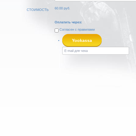
60.00
руб.
СТОИМОСТЬ
Оплатить через:
Согласен с
правилами
Yookassa