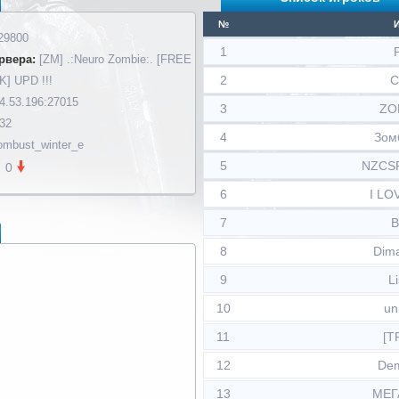
№
29800
1
рвера:
[ZM] .:Neuro Zombie:. [FREE
2
C
] UPD !!!
4.53.196:27015
3
ZO
 32
4
Зом
mbust_winter_e
5
NZCSR
0
6
I LO
7
B
8
Dim
9
L
10
un
11
[T
12
De
13
МЕГ