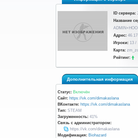
ID сервера:
Название се
ADMIN+HOOK
Адрес:
46.17
Игроки:
13 /
Карта:
zm_zo
Рейтинг:
Дополнительная информация
Статус:
Включён
Сайт:
https://vk.com/dimakaslana
ВКонтакте:
https://vk.com/dimakaslana
Тип:
STEAM
Загруженность:
41%
Связь с администратором:
https://vk.com/dimakaslana
Модификация:
Biohazard