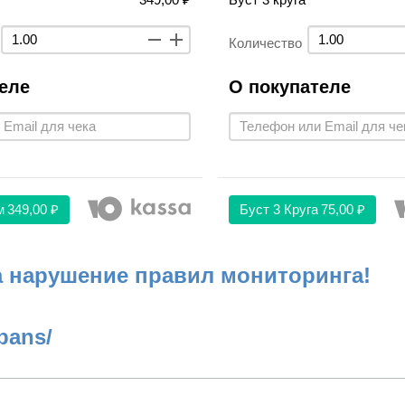
Количество
еле
О покупателе
м
349,00 ₽
Буст 3 Круга
75,00 ₽
а нарушение правил мониторинга!
bans/