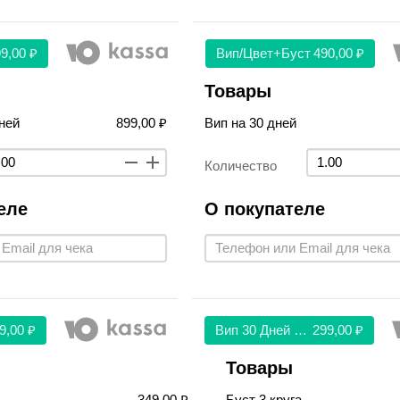
9,00 ₽
Вип/цвет+буст
490,00 ₽
Товары
ней
899,00 ₽
Вип на 30 дней
Количество
еле
О покупателе
9,00 ₽
Вип 30 Дней 299
299,00 ₽
Товары
349,00 ₽
Буст 3 круга