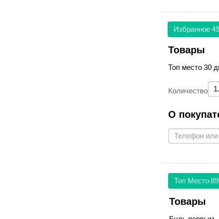
Избранное
49
Товары
Топ место 30 д
Количество
О покупат
Топ Место
89
Товары
Будь первым