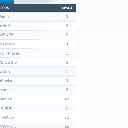
ИГРОК
ФРАГИ
Рифа
0
aHeK
0
MBi4EK
2
би Мясо
0
U | Player
1
VE CS 1.6
3
aCeK
1
aKaslana
0
isenok
9
named
40
PABKA]
31
mbel066
72
А КАЧОК
15