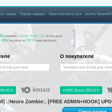
ить сервер
Подбор сервера
Заказ платной услуги
Купить Моник/М
88
сервера
Counter Strike 1.6
, из которых
т
8894
игроков из
30775
максимально
теле
О покупателе
499,00 ₽
HARD Boost
399,00 ₽
M] .:Neuro Zombie:. [FREE ADMIN+HOOK] UPD 
Список игроков