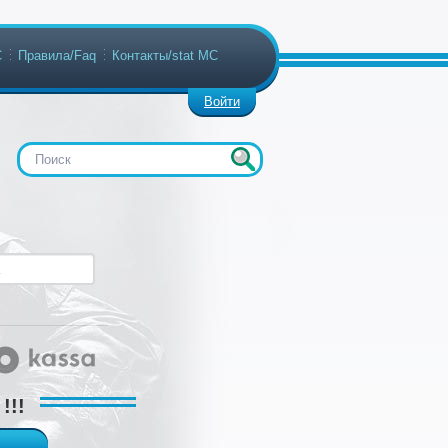
С
Правила/Faq
Контакты/stat МС
Войти
!!!