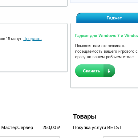
Гаджет
Гаджет для Windows 7 и Window
Продлить
сов 15 минут
Поможет вам отслеживать
посещаемость вашего игрового 
сразу на вашем рабочем столе
Скачать
Товары
в МастерСервер
250,00 ₽
Покупка услуги BE1ST