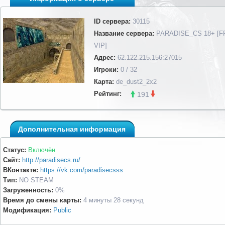
ID сервера:
30115
Название сервера:
PARADISE_CS 18+ [F
VIP]
Адрес:
62.122.215.156:27015
Игроки:
0 / 32
Карта:
de_dust2_2x2
Рейтинг:
191
Дополнительная информация
Статус:
Включён
Сайт:
http://paradisecs.ru/
ВКонтакте:
https://vk.com/paradisecsss
Тип:
NO STEAM
Загруженность:
0%
Время до смены карты:
4 минуты 28 секунд
Модификация:
Public