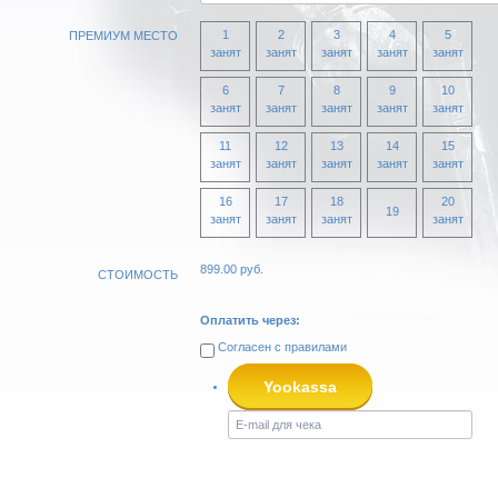
1
2
3
4
5
ПРЕМИУМ МЕСТО
занят
занят
занят
занят
занят
6
7
8
9
10
занят
занят
занят
занят
занят
11
12
13
14
15
занят
занят
занят
занят
занят
16
17
18
20
19
занят
занят
занят
занят
899.00
руб.
СТОИМОСТЬ
Оплатить через:
Согласен с
правилами
Yookassa