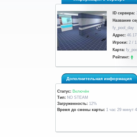
ID сервера:
Название се
fy_pool_day
Адрес:
46.17
Игроки:
2 / 1
Карта:
fy_po
Рейтинг:
Дополнительная информация
Статус:
Включён
Тип:
NO STEAM
Загруженность:
12%
Время до смены карты:
1 час 29 минут 