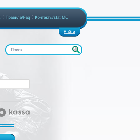
С
Правила/Faq
Контакты/stat МС
Войти