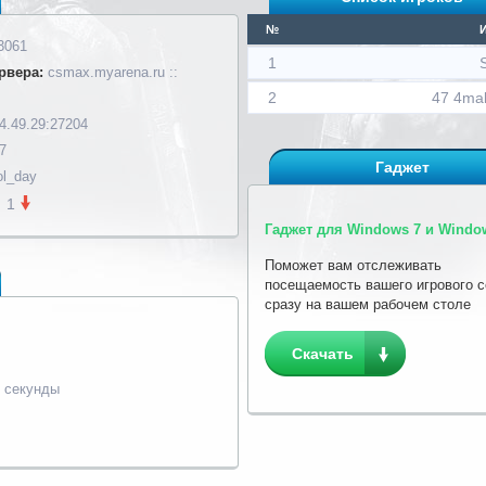
№
3061
1
S
рвера:
csmax.myarena.ru ::
2
47 4ma
4.49.29:27204
7
Гаджет
ol_day
1
Гаджет для Windows 7 и Window
Поможет вам отслеживать
посещаемость вашего игрового 
сразу на вашем рабочем столе
Скачать
4 секунды