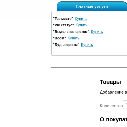
Платные услуги
Купить
"Top место"
Купить
"VIP статус"
Купить
"Выделение цветом"
Купить
"Boost"
Купить
"Будь первым"
Товары
Добавление 
Количество
О покупа