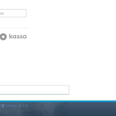
т
|
Скачать cs 1.6