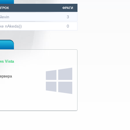
ИГРОК
ФРАГИ
levin
3
ke nAkeda))
0
s Vista
сервера