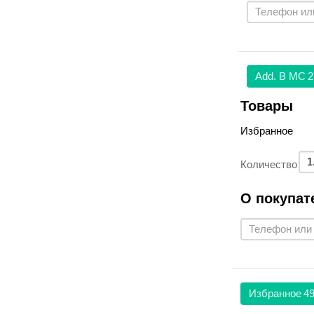
Аdd. В МС
2
Товары
Избранное
Количество
О покупат
Избранное
49