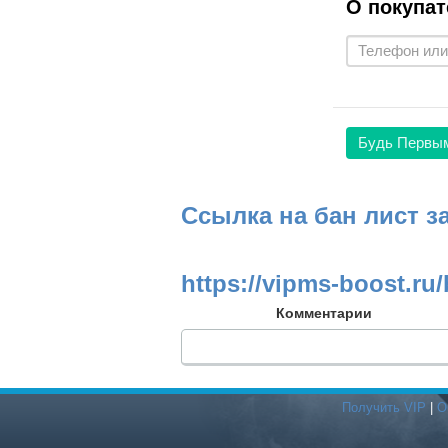
О покупат
Будь Первы
Ссылка на бан лист з
https://vipms-boost.ru/
Комментарии
Получить VIP
|
О