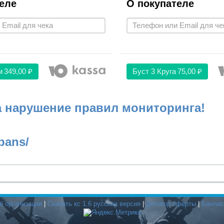
еле
О покупателе
м
349,00 ₽
Буст 3 Круга
75,00 ₽
а нарушение правил мониторинга!
bans/
б организации
|
Скачать кс 1.6 русская версия
|
Договор оферты
|
Банлис