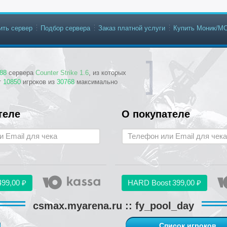
ить сервер
Подбор сервера
Заказ платной услуги
Купить Моник/М
88
сервера
Counter Strike 1.6
, из которых
т
10850
игроков из
30768
максимально
теле
О покупателе
499,00 ₽
HARD Boost
399,00 ₽
csmax.myarena.ru :: fy_pool_day
Список игроков