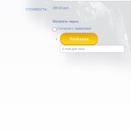
299.00
руб.
СТОИМОСТЬ
Оплатить через:
Согласен с
правилами
Yookassa