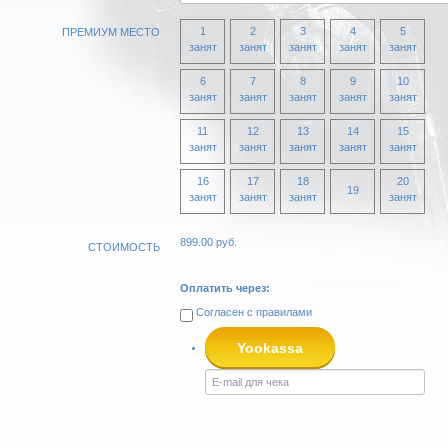
1
2
3
4
5
ПРЕМИУМ МЕСТО
занят
занят
занят
занят
занят
6
7
8
9
10
занят
занят
занят
занят
занят
11
12
13
14
15
занят
занят
занят
занят
занят
16
17
18
20
19
занят
занят
занят
занят
899.00
руб.
СТОИМОСТЬ
Оплатить через:
Согласен с
правилами
Yookassa