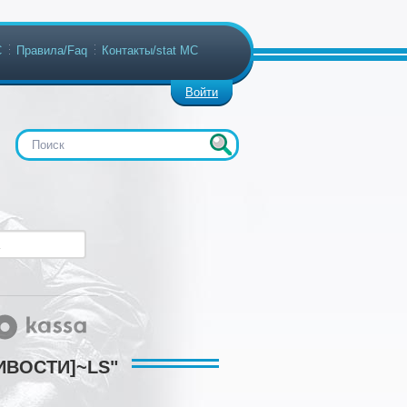
С
Правила/Faq
Контакты/stat МС
Войти
ЛИВОСТИ]~LS"