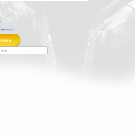
:
равилами
kassa