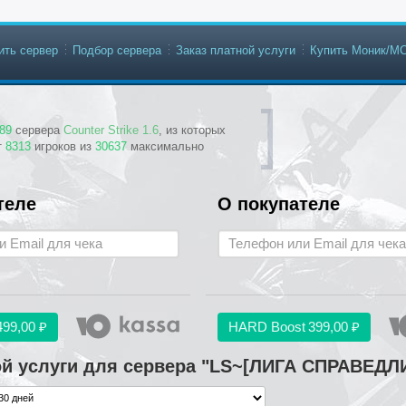
ить сервер
Подбор сервера
Заказ платной услуги
Купить Моник/М
89
сервера
Counter Strike 1.6
, из которых
т
8313
игроков из
30637
максимально
теле
О покупателе
499,00 ₽
HARD Boost
399,00 ₽
ой услуги для сервера "LS~[ЛИГА СПРАВЕД