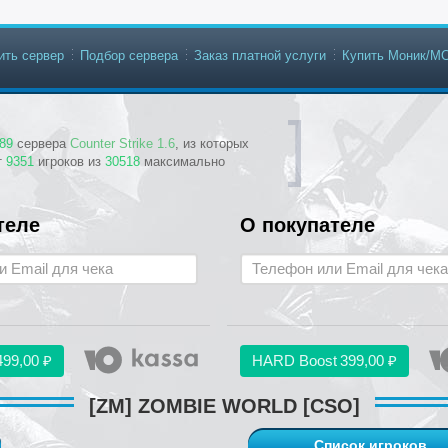
ить сервер
Подбор сервера
Заказ платной услуги
Купить Моник/М
89
сервера
Counter Strike 1.6
, из которых
т
9351
игроков из
30518
максимально
теле
О покупателе
499,00 ₽
HARD Boost
399,00 ₽
[ZM] ZOMBIE WORLD [CSO]
Список игроков