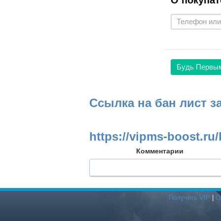
О покупат
Будь Первы
Ссылка на бан лист з
https://vipms-boost.ru/
Комментарии
Получить VIP
|
О