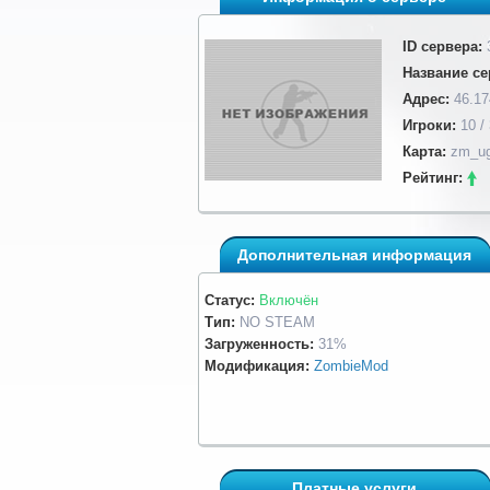
ID сервера:
Название се
Адрес:
46.17
Игроки:
10 /
Карта:
zm_ug
Рейтинг:
Дополнительная информация
Статус:
Включён
Тип:
NO STEAM
Загруженность:
31%
Модификация:
ZombieMod
Платные услуги