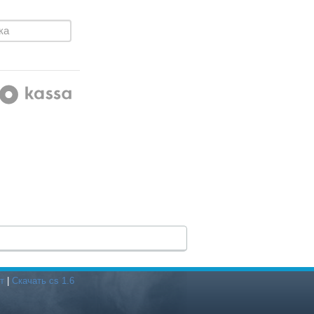
т
|
Скачать cs 1.6