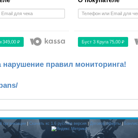
еле
О покупателе
м
349,00 ₽
Буст 3 Круга
75,00 ₽
а нарушение правил мониторинга!
bans/
б организации
|
Скачать кс 1.6 русская версия
|
Договор оферты
|
Банлис