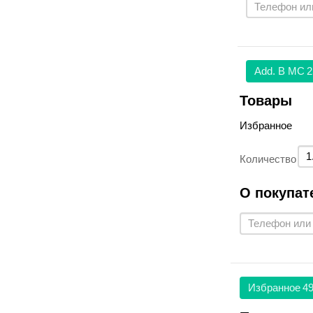
Аdd. В МС
2
Товары
Избранное
Количество
О покупат
Избранное
49