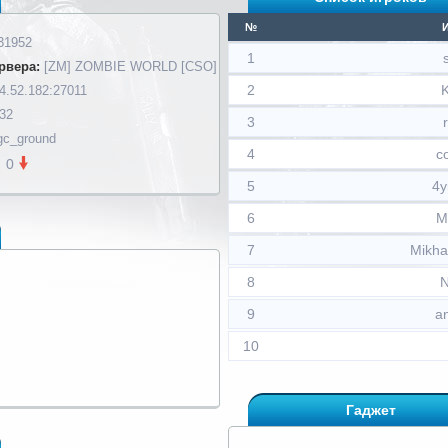
№
31952
1
рвера:
[ZM] ZOMBIE WORLD [CSO]
2
4.52.182:27011
 32
3
c_ground
4
c
0
5
4
6
M
7
Mikha
8
9
a
10
Гаджет