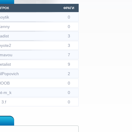
ИГРОК
ФРАГИ
soytik
0
Kenny
0
radist
3
oyote2
3
ymavou
7
etalist
9
ilPopovich
2
NOOB
0
nt-m_k
0
3.f
0