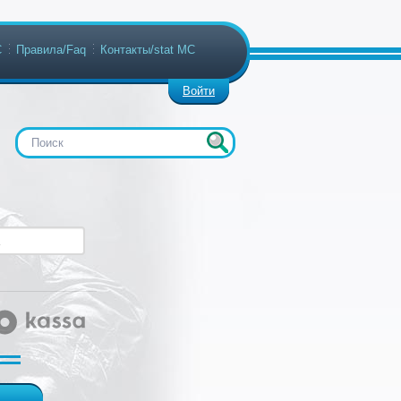
С
Правила/Faq
Контакты/stat МС
Войти