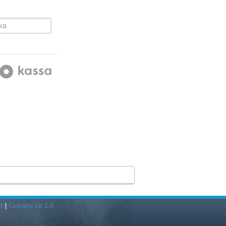
т
|
Скачать cs 1.6