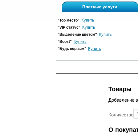
Платные услуги
Купить
"Top место"
Купить
"VIP статус"
Купить
"Выделение цветом"
Купить
"Boost"
Купить
"Будь первым"
Товары
Добавление 
Количество
О покупа