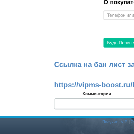
О покупат
Будь Первы
Ссылка на бан лист з
https://vipms-boost.ru/
Комментарии
Получить VIP
|
О