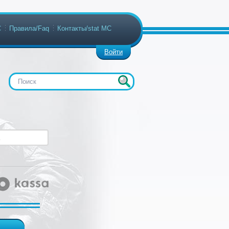
С
Правила/Faq
Контакты/stat МС
Войти