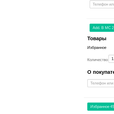
Аdd. В МС
2
Товары
Избранное
Количество
О покупат
Избранное
49