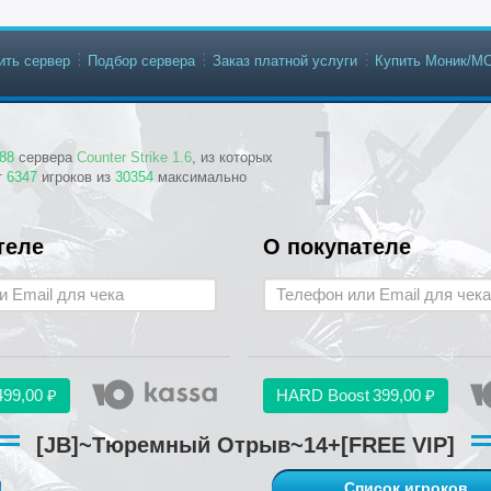
ить сервер
Подбор сервера
Заказ платной услуги
Купить Моник/М
88
сервера
Counter Strike 1.6
, из которых
т
6347
игроков из
30354
максимально
теле
О покупателе
499,00 ₽
HARD Boost
399,00 ₽
[JB]~Тюремный Отрыв~14+[FREE VIP]
Список игроков