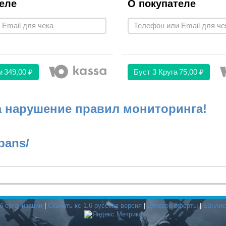
еле
О покупателе
м
349,00 ₽
Буст 3 Круга
75,00 ₽
а нарушение правил мониторинга!
bans/
б организации
|
Скачать кс 1.6 русская версия
|
Договор оферты
|
Банлис