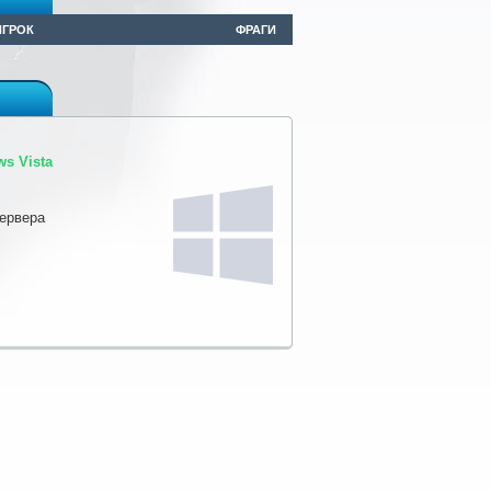
ИГРОК
ФРАГИ
s Vista
сервера