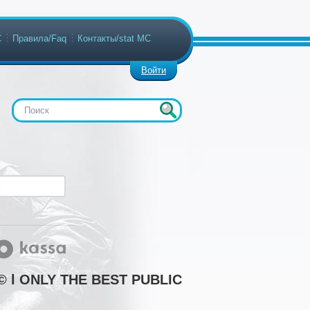
С
Правила/Faq
Контакты/stat МС
Войти
 l ONLY THE BEST PUBLIC "