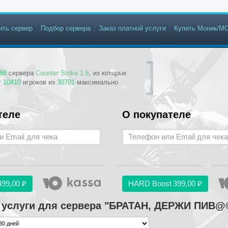
ить сервер
Подбор сервера
Заказ платной услуги
Купить Моник/М
88
сервера
Counter Strike 1.6
, из которых
т
10410
игроков из
30701
максимально
теле
О покупателе
499,00 ₽
HARD Boost
399,00 ₽
 услуги для сервера "БРАТАН, ДЕРЖИ ПИВ@©