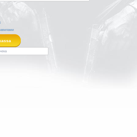
:
равилами
kassa