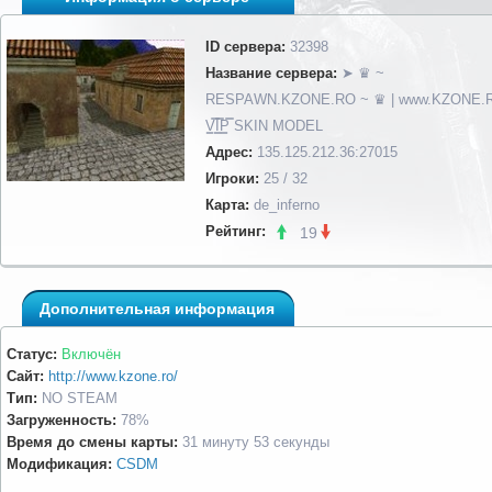
ID сервера:
32398
Название сервера:
➤ ♛ ~
RESPAWN.KZONE.RO ~ ♛ | www.KZONE.RO |
V͇̿I͇̿P͇̿ SKIN MODEL
Адрес:
135.125.212.36:27015
Игроки:
25 / 32
Карта:
de_inferno
Рейтинг:
19
Дополнительная информация
Статус:
Включён
Сайт:
http://www.kzone.ro/
Тип:
NO STEAM
Загруженность:
78%
Время до смены карты:
31 минуту 53 секунды
Модификация:
CSDM