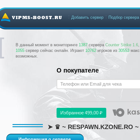
Добавить сервер
Подбор сервера
В данный момент в мониторинге
1387
сервера
Counter Strike 1.6
1055
сервер сейчас онлайн. Играют
10762
игроков из
30553
макс
возможных.
О покупателе
Избранное
499,00 ₽
➤ ♛ ~ RESPAWN.KZONE.RO ~ ♛ | 
Информация о сервере