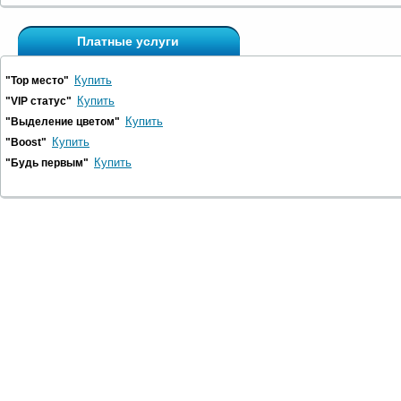
Платные услуги
Купить
"Top место"
Купить
"VIP статус"
Купить
"Выделение цветом"
Купить
"Boost"
Купить
"Будь первым"