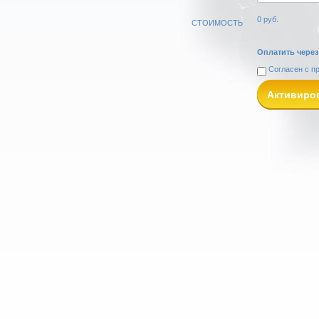
0
руб.
СТОИМОСТЬ
Оплатить через
Согласен с
п
Активиро