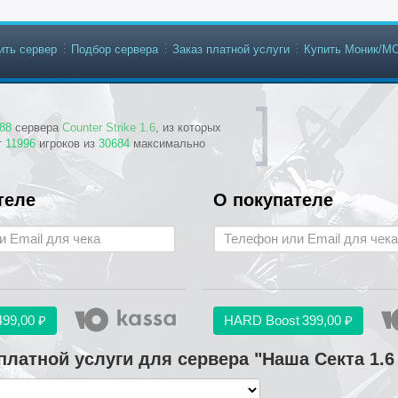
ить сервер
Подбор сервера
Заказ платной услуги
Купить Моник/М
88
сервера
Counter Strike 1.6
, из которых
т
11996
игроков из
30684
максимально
теле
О покупателе
499,00 ₽
HARD Boost
399,00 ₽
платной услуги для сервера "Наша Секта 1.