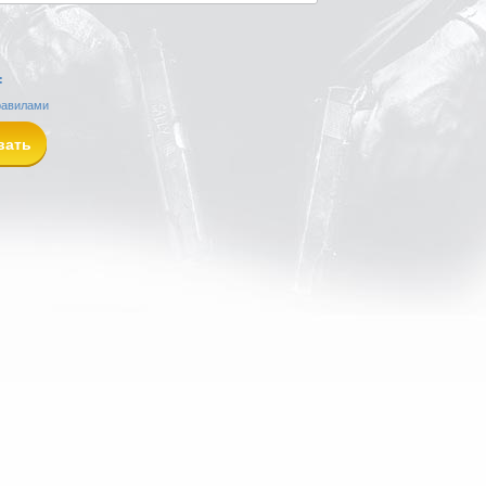
:
равилами
вать