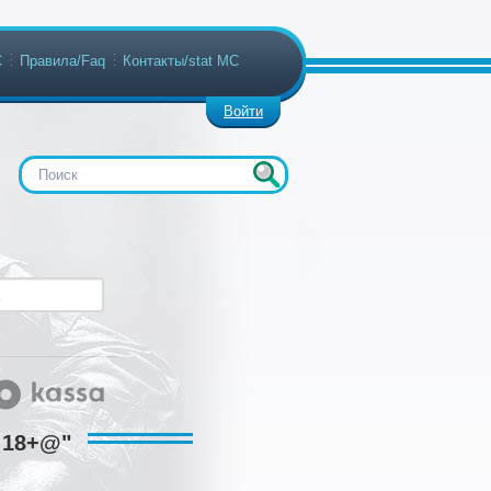
С
Правила/Faq
Контакты/stat МС
Войти
6 18+@"