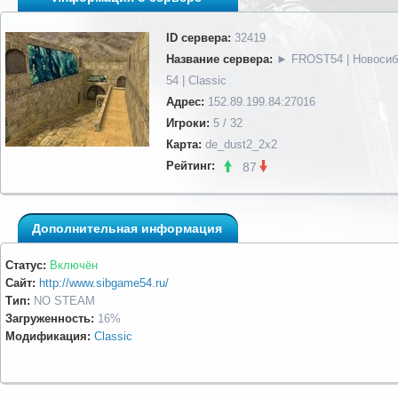
ID сервера:
32419
Название сервера:
► FROST54 | Новосиб
54 | Classic
Адрес:
152.89.199.84:27016
Игроки:
5 / 32
Карта:
de_dust2_2x2
Рейтинг:
87
Дополнительная информация
Статус:
Включён
Сайт:
http://www.sibgame54.ru/
Тип:
NO STEAM
Загруженность:
16%
Модификация:
Classic