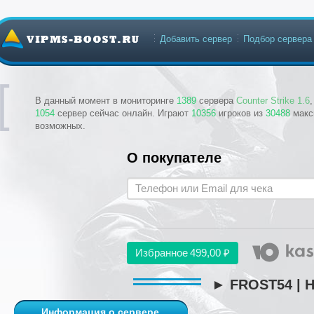
Добавить сервер
Подбор сервера
В данный момент в мониторинге
1389
сервера
Counter Strike 1.6
1054
сервер сейчас онлайн. Играют
10356
игроков из
30488
макс
возможных.
О покупателе
Избранное
499,00 ₽
► FROST54 | Н
Информация о сервере