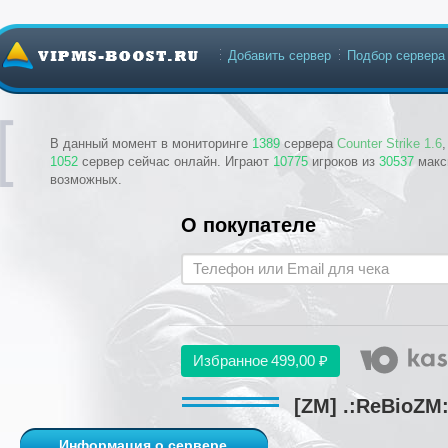
Добавить сервер
Подбор сервера
В данный момент в мониторинге
1389
сервера
Counter Strike 1.6
1052
сервер сейчас онлайн. Играют
10775
игроков из
30537
макс
возможных.
О покупателе
Избранное
499,00 ₽
[ZM] .:ReBioZM
Информация о сервере