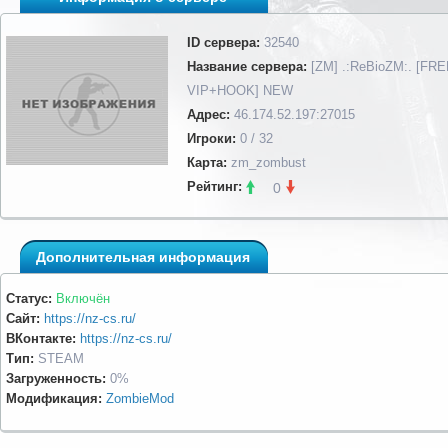
ID сервера:
32540
Название сервера:
[ZM] .:ReBioZM:. [FR
VIP+HOOK] NEW
Адрес:
46.174.52.197:27015
Игроки:
0 / 32
Карта:
zm_zombust
Рейтинг:
0
Дополнительная информация
Статус:
Включён
Сайт:
https://nz-cs.ru/
ВКонтакте:
https://nz-cs.ru/
Тип:
STEAM
Загруженность:
0%
Модификация:
ZombieMod