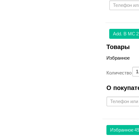
Аdd. В МС
2
Товары
Избранное
Количество
О покупат
Избранное
49