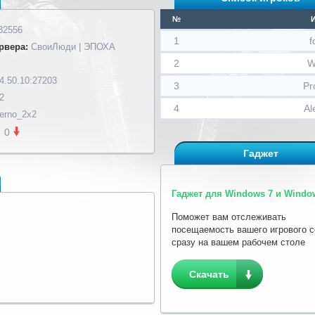
№
32556
1
f
рвера:
СвоиЛюди | ЭПОХА
2
W
4.50.10:27203
3
Pr
2
4
Al
ferno_2x2
0
Гаджет
Гаджет для Windows 7 и Window
Поможет вам отслеживать
посещаемость вашего игрового 
сразу на вашем рабочем столе
Скачать