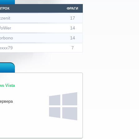
ИГРОК
ФРАГИ
czenit
17
oWer
14
orbono
14
exxx79
7
s Vista
сервера