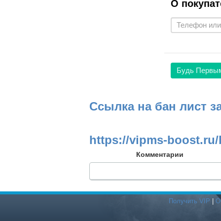
О покупат
Будь Первы
Ссылка на бан лист з
https://vipms-boost.ru/
Комментарии
Получить VIP
|
О