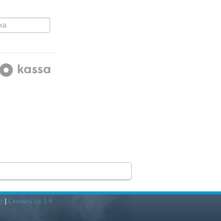
т
|
Скачать cs 1.6