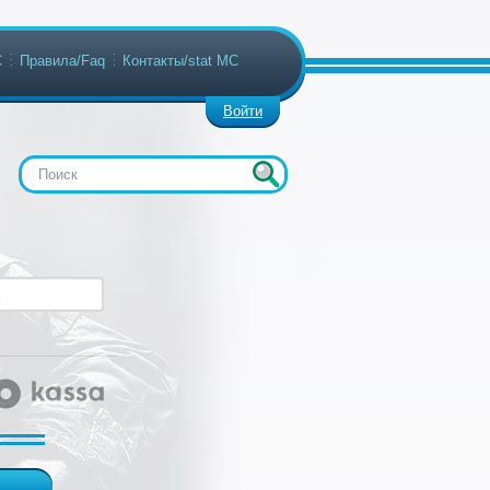
С
Правила/Faq
Контакты/stat МС
Войти