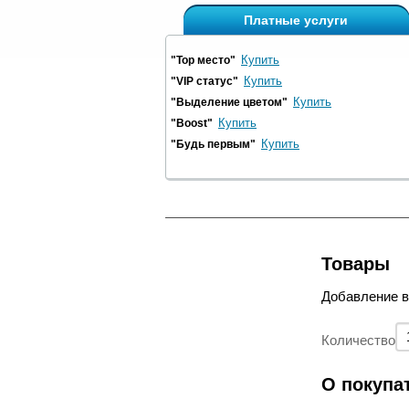
Платные услуги
Купить
"Top место"
Купить
"VIP статус"
Купить
"Выделение цветом"
Купить
"Boost"
Купить
"Будь первым"
Товары
Добавление 
Количество
О покупа