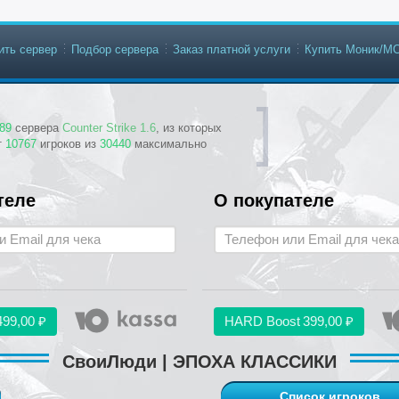
ить сервер
Подбор сервера
Заказ платной услуги
Купить Моник/М
89
сервера
Counter Strike 1.6
, из которых
т
10767
игроков из
30440
максимально
теле
О покупателе
499,00 ₽
HARD Boost
399,00 ₽
СвоиЛюди | ЭПОХА КЛАССИКИ
Список игроков