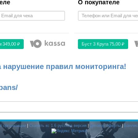
еле
О покупателе
м
349,00 ₽
Буст 3 Круга
75,00 ₽
а нарушение правил мониторинга!
bans/
б организации
|
Скачать кс 1.6 русская версия
|
Договор оферты
|
Банлис