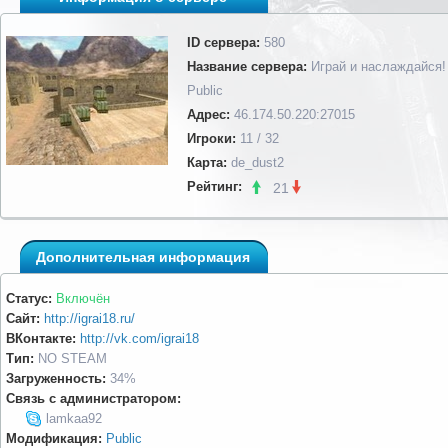
ID сервера:
580
Название сервера:
Играй и наслаждайся!
Public
Адрес:
46.174.50.220:27015
Игроки:
11 / 32
Карта:
de_dust2
Рейтинг:
21
Дополнительная информация
Статус:
Включён
Сайт:
http://igrai18.ru/
ВКонтакте:
http://vk.com/igrai18
Тип:
NO STEAM
Загруженность:
34%
Связь с администратором:
lamkaa92
Модификация:
Public