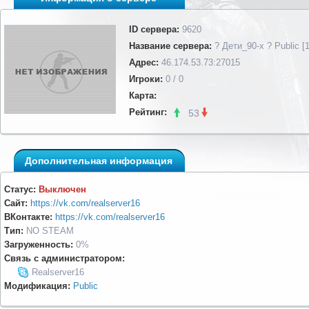
ID сервера:
9620
Название сервера:
? Дети_90-х ? Public [
Адрес:
46.174.53.73:27015
Игроки:
0 / 0
Карта:
Рейтинг:
53
Дополнительная информация
Статус:
Выключен
Сайт:
https://vk.com/realserver16
ВКонтакте:
https://vk.com/realserver16
Тип:
NO STEAM
Загруженность:
0%
Связь с администратором:
Realserver16
Модификация:
Public