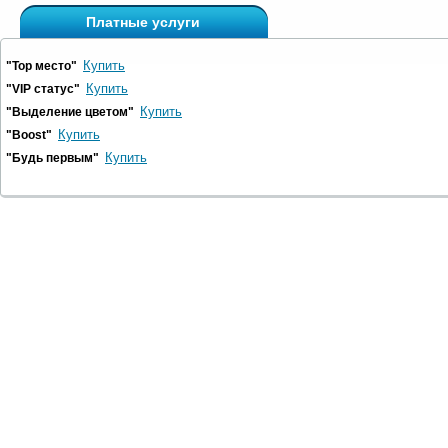
Платные услуги
Купить
"Top место"
Купить
"VIP статус"
Купить
"Выделение цветом"
Купить
"Boost"
Купить
"Будь первым"