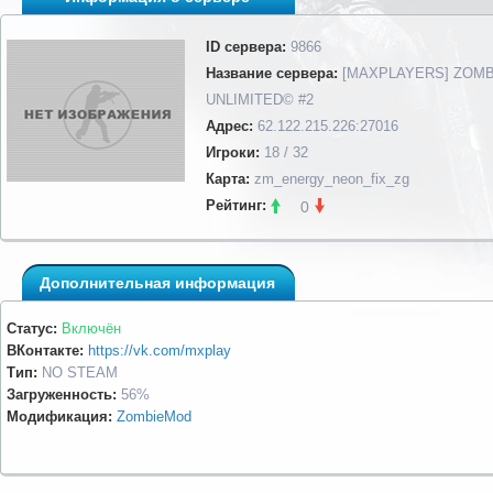
ID сервера:
9866
Название сервера:
[MAXPLAYERS] ZOMB
UNLIMITED© #2
Адрес:
62.122.215.226:27016
Игроки:
18 / 32
Карта:
zm_energy_neon_fix_zg
Рейтинг:
0
Дополнительная информация
Статус:
Включён
ВКонтакте:
https://vk.com/mxplay
Тип:
NO STEAM
Загруженность:
56%
Модификация:
ZombieMod