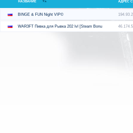
НАЗВАНИЕ
АДРЕС С
194.93.
BINGE & FUN Night VIP©
46.174.
WAR3FT Пивка для Рывка 202 lvl [Steam Bonus]