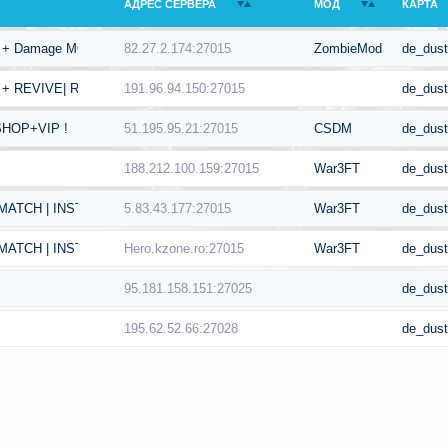
АДРЕС СЕРВЕРА
МОД
КАРТА
82.27.2.174:27015
ZombieMod
de_dust
s + Damage MOD [24/7]
191.96.94.150:27015
de_dust
 + REVIVE| RANKS]
51.195.95.21:27015
CSDM
de_dust
HOP+VIP !
188.212.100.159:27015
War3FT
de_dust
5.83.43.177:27015
War3FT
de_dust
ATCH | INSTANT RESPAWN | 1000 FPS
Hero.kzone.ro:27015
War3FT
de_dust
ATCH | INSTANT RESPAWN | 1000 FPS
95.181.158.151:27025
de_dust
195.62.52.66:27028
de_dust