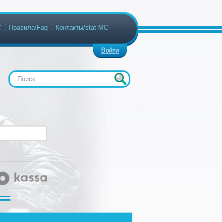
С
Правила/Faq
Контакты/stat МС
Войти