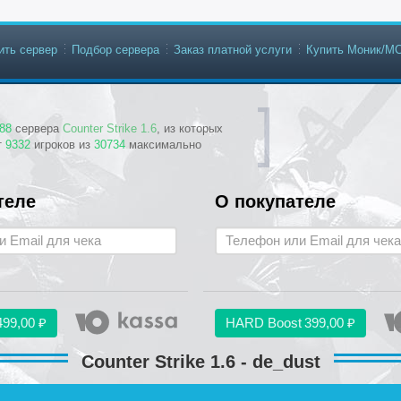
ить сервер
Подбор сервера
Заказ платной услуги
Купить Моник/М
88
сервера
Counter Strike 1.6
, из которых
т
9332
игроков из
30734
максимально
теле
О покупателе
499,00 ₽
HARD Boost
399,00 ₽
Counter Strike 1.6 - de_dust