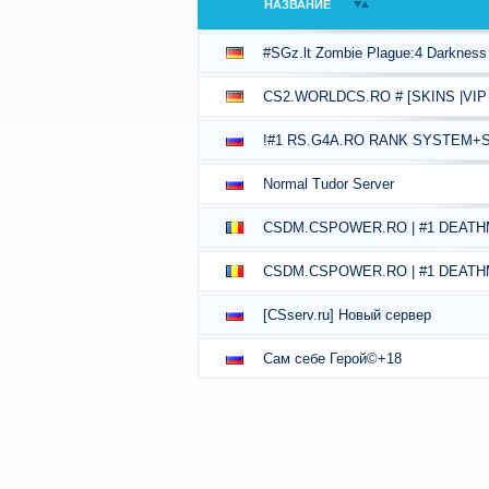
НАЗВАНИЕ
#SGz.lt Zombie Plague:4 Darknes
CS2.WORLDCS.RO # [SKINS |VIP
!#1 RS.G4A.RO RANK SYSTEM+S
Normal Tudor Server
CSDM.CSPOWER.RO | #1 DEATHM
CSDM.CSPOWER.RO | #1 DEATHM
[CSserv.ru] Новый сервер
Сам себе Герой©+18