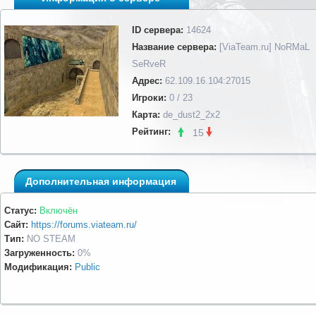
ID сервера:
14624
Название сервера:
[ViaTeam.ru] NoRMaL
SeRveR
Адрес:
62.109.16.104:27015
Игроки:
0 / 23
Карта:
de_dust2_2x2
Рейтинг:
15
Дополнительная информация
Статус:
Включён
Сайт:
https://forums.viateam.ru/
Тип:
NO STEAM
Загруженность:
0%
Модификация:
Public